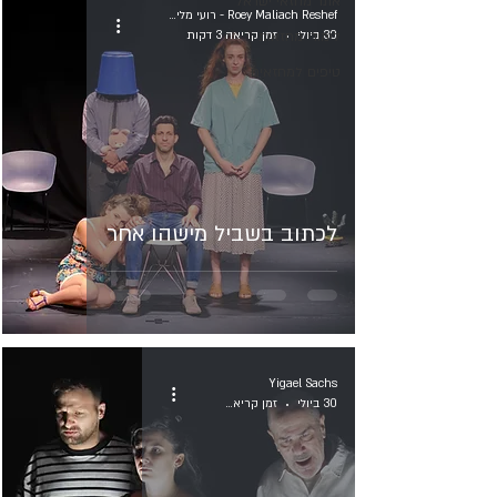
אתר מחזאי ישראל
Roey Maliach Reshef - רועי מליח רשף
30 ביולי
לימודי מחזאות
זמן קריאה 3 דקות
טיפים למחזאים
לכתוב בשביל מישהו אחר
Yigael Sachs
30 ביולי
זמן קריאה 13 דקות