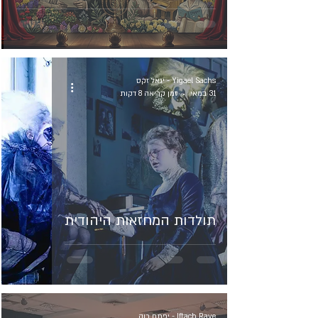
Yigael Sachs - יגאל זקס
31 במאי
זמן קריאה 8 דקות
תולדות המחזאות היהודית
Iftach Rave - יפתח רוה