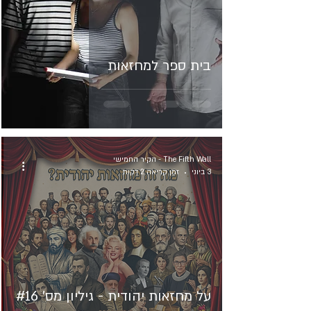
בית ספר למחזאות
The Fifth Wall - הקיר החמישי
3 ביוני
זמן קריאה 2 דקות
על מחזאות יהודית - גיליון מס' #16