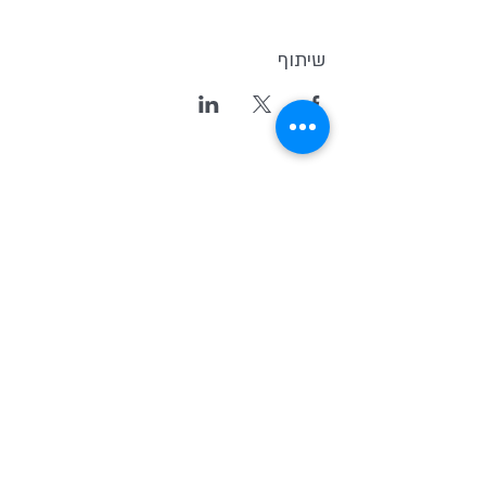
שיתוף
Kvutsat Avoda
(Work Group)
Home for indipendent theater and
new original Israeli Drama