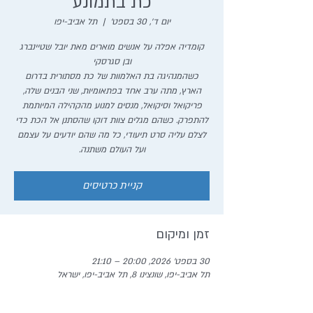
כת בתמונע
יום ד׳, 30 בספט׳
  |  
תל אביב-יפו
קומדיה אפלה על אנשים מוארים מאת יובל שטיינברג
כשהמנהיגה בת האלמוות של כת מסתורית בדרום
הארץ, מתה ערב אחד בפתאומיות, שני הבנים שלה,
פריקואל וסיקואל, מנסים למנוע מהקהילה המיותמת
להתפרק. כשהם מגלים צוות דוקו שהסתנן אל הכת כדי
לצלם עליה סרט תיעודי, כל מה שהם יודעים על עצמם
ועל העולם משתנה.
קניית כרטיסים
זמן ומיקום
30 בספט׳ 2026, 20:00 – 21:10
תל אביב-יפו, שונצינו 8, תל אביב-יפו, ישראל