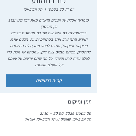
כת בתמונע
יום ד׳, 30 בספט׳
  |  
תל אביב-יפו
קומדיה אפלה על אנשים מוארים מאת יובל שטיינברג
כשהמנהיגה בת האלמוות של כת מסתורית בדרום
הארץ, מתה ערב אחד בפתאומיות, שני הבנים שלה,
פריקואל וסיקואל, מנסים למנוע מהקהילה המיותמת
להתפרק. כשהם מגלים צוות דוקו שהסתנן אל הכת כדי
לצלם עליה סרט תיעודי, כל מה שהם יודעים על עצמם
ועל העולם משתנה.
קניית כרטיסים
זמן ומיקום
30 בספט׳ 2026, 20:00 – 21:10
תל אביב-יפו, שונצינו 8, תל אביב-יפו, ישראל