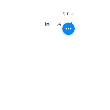
שיתוף
Kvutsat Avoda
(Work Group)
Home for indipendent theater and
new original Israeli Drama