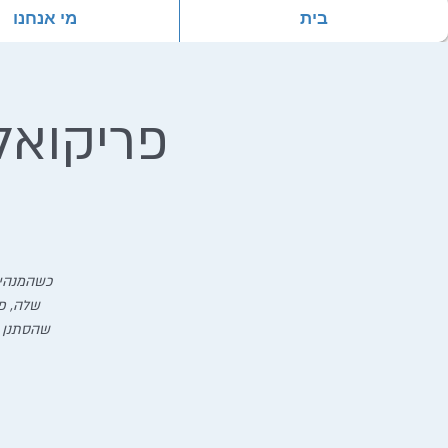
בית
מי אנחנו
פריקואל
כשהמנהיג
שלה, פ
שהסתנן א