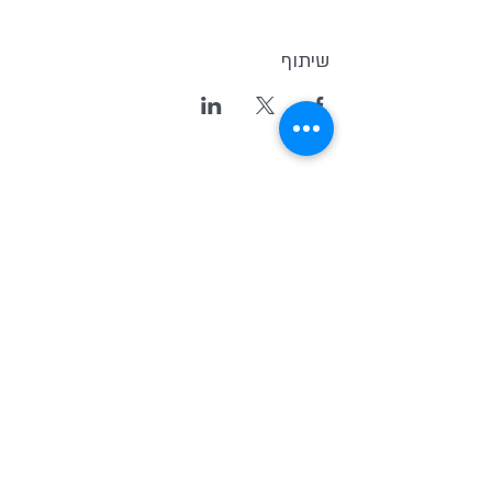
שיתוף
Kvutsat Avoda
(Work Group)
Home for indipendent theater and
new original Israeli Drama