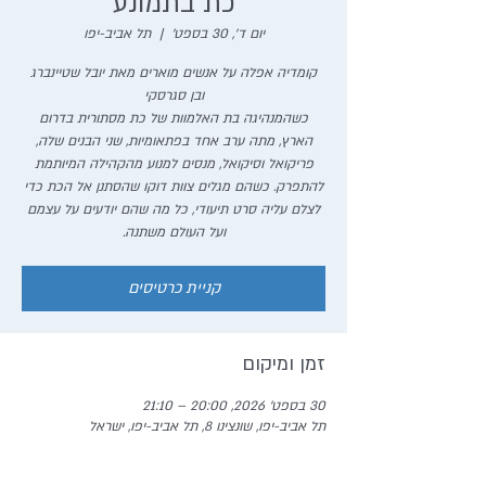
כת בתמונע
יום ד׳, 30 בספט׳
  |  
תל אביב-יפו
קומדיה אפלה על אנשים מוארים מאת יובל שטיינברג
כשהמנהיגה בת האלמוות של כת מסתורית בדרום
הארץ, מתה ערב אחד בפתאומיות, שני הבנים שלה,
פריקואל וסיקואל, מנסים למנוע מהקהילה המיותמת
להתפרק. כשהם מגלים צוות דוקו שהסתנן אל הכת כדי
לצלם עליה סרט תיעודי, כל מה שהם יודעים על עצמם
ועל העולם משתנה.
קניית כרטיסים
זמן ומיקום
30 בספט׳ 2026, 20:00 – 21:10
תל אביב-יפו, שונצינו 8, תל אביב-יפו, ישראל