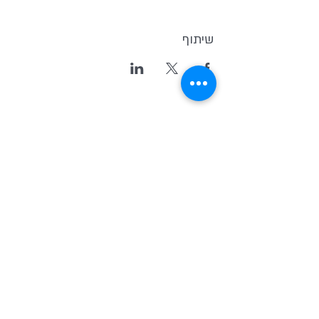
שיתוף
Kvutsat Avoda
(Work Group)
Home for indipendent theater and
new original Israeli Drama