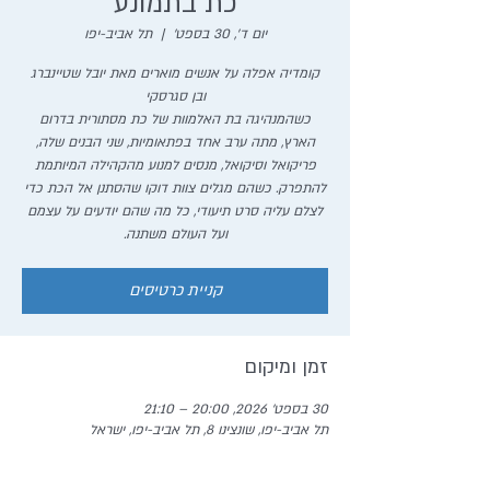
כת בתמונע
יום ד׳, 30 בספט׳
  |  
תל אביב-יפו
קומדיה אפלה על אנשים מוארים מאת יובל שטיינברג
כשהמנהיגה בת האלמוות של כת מסתורית בדרום
הארץ, מתה ערב אחד בפתאומיות, שני הבנים שלה,
פריקואל וסיקואל, מנסים למנוע מהקהילה המיותמת
להתפרק. כשהם מגלים צוות דוקו שהסתנן אל הכת כדי
לצלם עליה סרט תיעודי, כל מה שהם יודעים על עצמם
ועל העולם משתנה.
קניית כרטיסים
זמן ומיקום
30 בספט׳ 2026, 20:00 – 21:10
תל אביב-יפו, שונצינו 8, תל אביב-יפו, ישראל