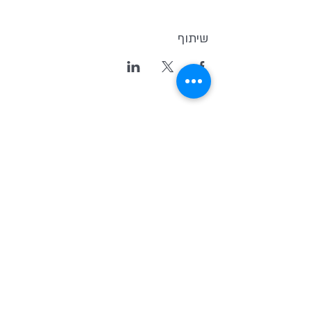
שיתוף
Kvutsat Avoda
(Work Group)
Home for indipendent theater and
new original Israeli Drama