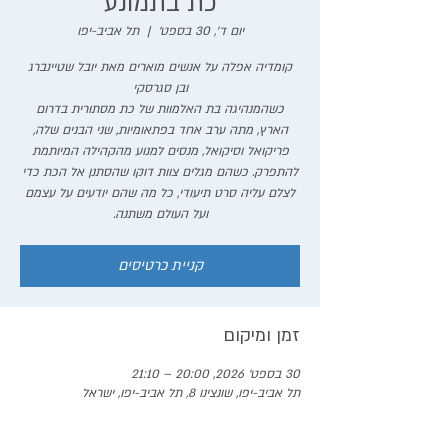
כת בתמונע
יום ד׳, 30 בספט׳
  |  
תל אביב-יפו
קומדיה אפלה על אנשים מוארים מאת יובל שטיינברג
כשהמנהיגה בת האלמוות של כת מסתורית בדרום
הארץ, מתה ערב אחד בפתאומיות, שני הבנים שלה,
פריקואל וסיקואל, מנסים למנוע מהקהילה המיותמת
להתפרק. כשהם מגלים צוות דוקו שהסתנן אל הכת כדי
לצלם עליה סרט תיעודי, כל מה שהם יודעים על עצמם
ועל העולם משתנה.
קניית כרטיסים
זמן ומיקום
30 בספט׳ 2026, 20:00 – 21:10
תל אביב-יפו, שונצינו 8, תל אביב-יפו, ישראל