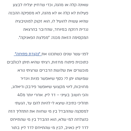
שאינה קלה או מהנה, וכדי שדחיין יצליח לבצע 
פעילות לא קלה או לא מהנה, לא מספיקה ההבנה 
שהיא עשויה להועיל לו, הוא זקוק למוטיבציה 
נגדית חזקה במיוחד, שהדובר בהרצאה 
המקסימה הזאת מכנה: "מפלצת הפאניקה".
לפני עשר שנים כשתכננו את
 "נקודת פתיחה" 
כתוכנית פיתוח מחזות, רציתי שהיא תיתן לכותבים 
מוכשרים את שלושת הדברים שרציתי נורא 
שמישהו יתן לי: כסף שיאפשר פניות ויגדיר 
מחויבות, ליווי מקצועי שיאפשר פידבק ודיאלוג, 
והכי חשוב בעייני – דד ליין. אחרי יותר מ40 
תהליכי כתיבה שיצא לי להיות להם עד, הגעתי 
למסקנה שההבדל בין מי שחווה את התהליך הזה 
כהצלחה למי שלא, הוא ההבדל בין מי שהתייחס 
לדד ליין כאויב, לבין מי שהתייחס לדד ליין בתור 