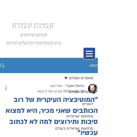
קבוצת עבודה
קבוצת תיאטרון
בית למחזאות ישראלית חדשה
תפריט
פוסט
מאמרים נוספים
Yigael Sachs - יגאל זקס
20 במרץ 2022
מאמרים נוספים
זמן קריאה 2 דקות
"המוטיבציה העיקרית של רוב
ז'אנרים
הכותבים שאני מכיר, היא למצוא
מחזאות ישראלית
סיבות ותירוצים למה לא לכתוב
מחזאות ישראלית בעולם
עכשיו"