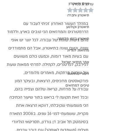
נשים ותיאטרון
עודכן:
11 במרץ
דירוג של NaN מתוך 5 כוכבים
תיאטרון וחברה
במהלך העשור האחרון זכיתי לעבוד עם 
תיאטרון וקולנוע
הדרמטורגים והמחזאים הכי טובים בארץ, וללמוד 
תיאטרון בזמן מלחמה
מהם גישות שונות של עבודה. לכל יוצר יש אופי 
שונה, וטעם שונה בתיאטרון, אבל הם מתמודדים 
מחזאות יהודית
עם בעיות מאוד דומות, וכמעט כולם משוועים 
אתר מחזאי ישראל
לפידבק, לפרטנרים, לקהילה. למדתי ממאות שעות 
של שיחות מרתקות, מאמרים מלומדים, 
לימודי מחזאות
פודקאסטים מחכימים, הרצאות, ובעיקר המון 
טיפים למחזאים
עבודה על מחזות, קריאה שלהם וצפייה בהם, 
ובכל זאת תקועה לי בראש בתור שיעור הכתיבה 
הכי משמעותי שקיבלתי, דווקא הרצאה אחת 
מקרית, ששמעתי לפני 16 שנים. ב2006 התארח 
בסינמטק תל אביב דן גורדון, תסריטאי הוליוודי 
מצליח (מועמדות לאוסקר) וגם דובר עברית. 