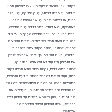
בקהל ישבו ישראלים צעירים שציפו לשמוע ממנו 
תובנות על מבנה דרמטי, על קונפליקט, על עיצוב 
דמות, או לפחות טיפים על איך עושים את זה 
באמריקה, והוא דווקא בחר לדבר על מוטיבציה, 
ופתח במשהו כמו: "המוטיבציה העיקרית של רוב 
הכותבים שאני מכיר, היא למצוא סיבות ותירוצים 
למה לא לכתוב עכשיו". הקהל צחק בהזדהות 
ומבוכה, ומשם הוא המשיך ופירט איך צריך לנתק 
את הטלפון (אז עוד לא היה אפילו פייסבוק), 
לכתוב מחוץ לבית, לקנות כיסא שלא תרצה לקום 
ממנו, ועוד שיטות להיפטר מהסחות דעת ותרוצים, 
מתובלות ברכילויות מהימים שתסריטאים בהוליווד 
היו יושבים יחד בחדר תסריטאים, ומעבירים את 
רוב זמנם בעישון בצוותא ורכילות עד שבוע לפני 
הדד ליין, שהיה השבוע היחיד שבאמת היה 
אפקטיבי.