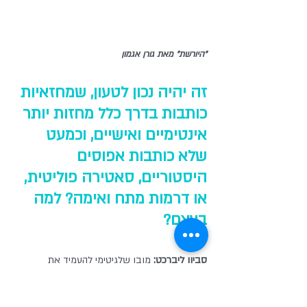
"היורשת" מאת גורן אגמון
זה יהיה נכון לטעון, שמחזאיות 
כותבות בדרך כלל מחזות יותר 
אינטימיים ואישיים, וכמעט 
שלא כותבות אפוסים 
היסטוריים, סאטירה פוליטית, 
או דרמות מתח ואימה? למה 
בעצם?
סביון ליברכט: 
מובן שלגיטימי להעמיד את 
השאלה, אך בתנאי שמחלקים את הכותבים להמון 
קטגוריות אחרות: בנים בכורים לעומת בני זקונים, 