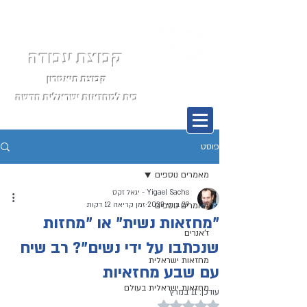
קבוצת עבודה
קבוצת תיאטרון
בית למחזאות ישראלית חדשה
תפריט
פוסט
מאמרים נוספים
Yigael Sachs - יגאל זקס
29 ביוני 2022
מאמרים נוספים
זמן קריאה 12 דקות
"מחזאות נשית" או "מחזות
ז'אנרים
שנכתבו על ידי נשים"? רב שיח
מחזאות ישראלית
עם שבע מחזאיות
מחזאות ישראלית בעולם
עודכן:
11 במרץ
דירוג של NaN מתוך 5 כוכבים