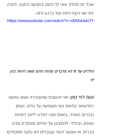
אבל זה תהליך ואני כל הזמן בתנועה בתוכו, להבין 
למי אני רוצה לתת קול ברגע הזה. 
https://www.youtube.com/watch?v=idDtXA6aUTY
הילדים של R לא מדברים מחזה חדש מאת דניאל כהן 
לוי 
נועה לזר קינן: 
אני חושבת שהעובדה שאין כמעט 
רפרטואר קלאסי נשי משפיעה על כולנו, נשים 
וגברים כאחד, באופן שבו למדנו לייצג דמויות 
נשיות, ובכלל- להתבונן על החיים מנקודת מבט 
גברית. אי אפשר לומר שגברים לא כתבו תפקידים 