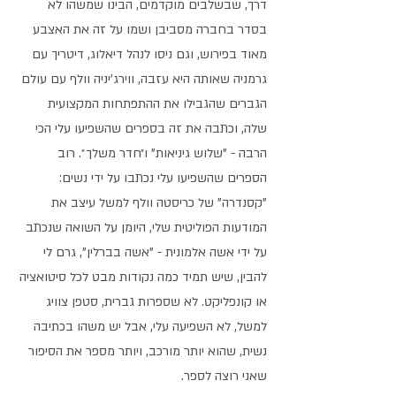
דרך, שבשלבים מוקדמים, הבינו שמשהו לא 
בסדר בחברה מסביבן ושמו על זה את האצבע 
מאוד בפירוש, וגם ניסו לנהל דיאלוג, דיטריך עם 
גרמניה שאותה היא עזבה, ווירג'יניה וולף עם עולם 
הגברים שהגבילו את ההתפתחות המקצועית 
שלה, וכתבה את זה בספרים שהשפיעו עלי הכי 
הרבה - "שלוש גיניאות" ו״חדר משלך״. רוב 
הספרים שהשפיעו עלי נכתבו על ידי נשים: 
"קסנדרה" של כריסטה וולף למשל עיצב את 
המודעות הפוליטית שלי, היומן על השואה שנכתב 
על ידי אשה אלמונית - "אשה בברלין", גרם לי 
להבין, שיש תמיד כמה נקודות מבט לכל סיטואציה 
או קונפליקט. לא שספרות גברית, סטפן צוויג 
למשל, לא השפיעה עלי, אבל יש משהו בכתיבה 
נשית, שהוא יותר מורכב, ויותר מספר את הסיפור 
שאני רוצה לספר.