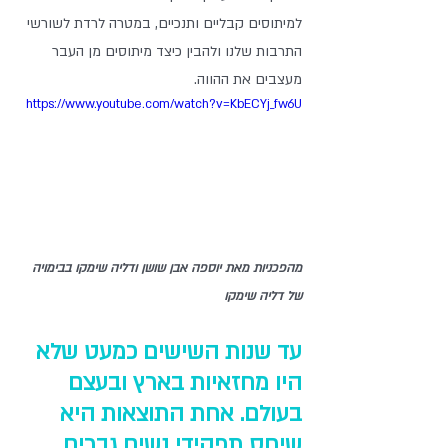
למיתוסים קבליים ותנכיים, במטרה לרדת לשורשי 
התרבות שלנו ולהבין כיצד מיתוסים מן העבר 
מעצבים את ההווה. 
https://www.youtube.com/watch?v=KbECYj_fw6U
מהפכניות מאת יוספה אבן שושן ודליה שימקו בבימויה 
של דליה שימקו
עד שנות השישים כמעט שלא 
היו מחזאיות בארץ ובעצם 
בעולם. אחת התוצאות היא 
שיחס תפקידי נשים גברים 