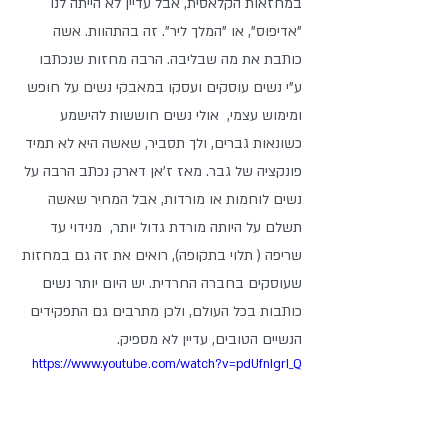
במחזאות הקלאסית, אבל עדיין לא הייתה לנו 
"אדיפוס", או "המלך ליר". זה בהתהוות. אשה 
כותבת את מה שבליבה. הרבה מחזות שנכתבו 
ע"י נשים עוסקים ועסקו במאבקי נשים על חופש 
ומימוש עצמי,  אולי נשים חוששות להישמע 
כשונאות גברים, ולך תסביר, שאשה היא לא תמיד 
פונקציה של גבר. מאז ז'אן דארק נכתב הרבה על 
נשים לוחמות או מורדות, אבל המחיר שאשה 
תשלם על היותה מורדת גדול יותר,  מנידוי עד 
שריפה ( תלוי בתקופה), רואים את זה גם במחזות 
שעוסקים בחברה החרדית. יש היום יותר נשים 
כותבות בכל העולם, ולכן מתרבים גם התפקידים 
הנשיים הטובים, עדיין לא מספיק.
https://www.youtube.com/watch?v=pdUfnIgrI_Q