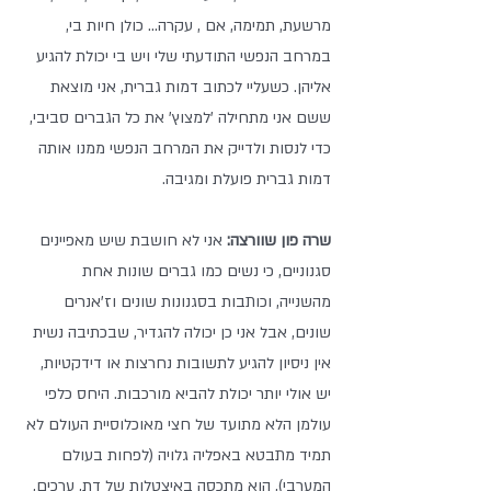
מרשעת, תמימה, אם , עקרה... כולן חיות בי, 
במרחב הנפשי התודעתי שלי ויש בי יכולת להגיע 
אליהן. כשעליי לכתוב דמות גברית, אני מוצאת 
ששם אני מתחילה 'למצוץ' את כל הגברים סביבי, 
כדי לנסות ולדייק את המרחב הנפשי ממנו אותה 
דמות גברית פועלת ומגיבה.
שרה פון שוורצה: 
אני לא חושבת שיש מאפיינים 
סגנוניים, כי נשים כמו גברים שונות אחת 
מהשנייה, וכותבות בסגנונות שונים וז'אנרים 
שונים, אבל אני כן יכולה להגדיר, שבכתיבה נשית 
אין ניסיון להגיע לתשובות נחרצות או דידקטיות, 
יש אולי יותר יכולת להביא מורכבות. היחס כלפי 
עולמן הלא מתועד של חצי מאוכלוסיית העולם לא 
תמיד מתבטא באפליה גלויה (לפחות בעולם 
המערבי), הוא מתכסה באיצטלות של דת, ערכים, 