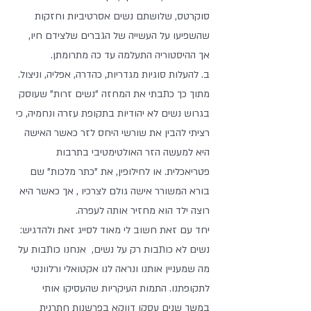
סוקרטס, שלושתם נשים אסרטיביות וחזקות 
שהשפיעו על העשייה של הגברים שלצידם חיו, 
אך ההיסטוריה התעלמה עד כה מתרומתן.
ב. להעלות סוגיות מגדריות, כהדרה, אפליה, וניצול. 
מתוך כך כתבתי את המחזה "נשים זרות" שעוסק 
בגרוש נשים לא יהודיות בתקופת עזרה ונחמיה, כי 
רציתי להבין את שורשי היחס לזר כאשר האישה 
היא למעשה הזר האולטימטיבי בתרבות 
פטריאכלית. או לחילופין, את "כתר מלכות" שם 
בורא המשורר אישה גולם לצרכיו , אך כאשר היא 
רוצה ילד הוא מחזיר אותה לעפרה. 
יחד עם זאת חשוב לי מאוד לסייג זאת ולהדגיש: 
נשים לא כותבות רק על נשים,  אנחנו כותבות על 
מה שמעניין אותנו ונראה לנו אקטואלי ורלוונטי 
לתקופתנו. התמות העיקריות שהעסיקו אותי 
במשך שנים עסקו דווקא בפרשנות חתרנית 