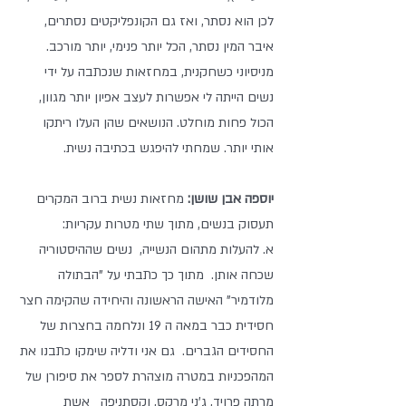
לכן הוא נסתר, ואז גם הקונפליקטים נסתרים, 
איבר המין נסתר, הכל יותר פנימי, יותר מורכב. 
מניסיוני כשחקנית, במחזאות שנכתבה על ידי 
נשים הייתה לי אפשרות לעצב אפיון יותר מגוון, 
הכול פחות מוחלט. הנושאים שהן העלו ריתקו 
אותי יותר. שמחתי להיפגש בכתיבה נשית.
יוספה אבן שושן:
 מחזאות נשית ברוב המקרים 
תעסוק בנשים, מתוך שתי מטרות עקריות: 
א. להעלות מתהום הנשייה,  נשים שההיסטוריה 
שכחה אותן.  מתוך כך כתבתי על "הבתולה 
מלודמיר" האישה הראשונה והיחידה שהקימה חצר 
חסידית כבר במאה ה 19 ונלחמה בחצרות של 
החסידים הגברים.  גם אני ודליה שימקו כתבנו את 
המהפכניות במטרה מוצהרת לספר את סיפורן של 
מרתה פרויד, ג'ני מרקס, וקסתניפה   אשת 