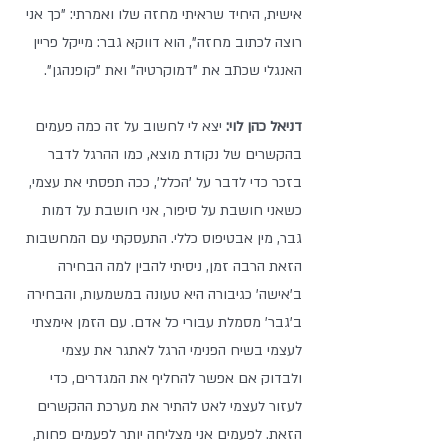
אישית, היחיד שראיתי מחזה שלו ואמרתי: "כך אני 
רוצה לכתוב מחזה", הוא דווקא גבר: מייקל פריין 
האנגלי שכתב את "דמוקרטיה" ואת "קופנהגן".
דניאל כהן לוי:
 יצא לי לחשוב על זה כמה פעמים 
בהקשרים של נקודת מוצא, כמו ההרגל לדבר 
בזכר כדי לדבר על 'הכלל', ככה תפסתי את עצמי, 
כשאני חושבת על סיפור, אני חושבת על דמות 
גבר, מין אבטיפוס כללי. התעסקתי עם המחשבות 
הזאת הרבה זמן, ניסיתי להבין למה הבחירה 
ב'אישה' כגיבורה היא טעונה במשמעות, והבחירה 
ב'גבר' מסמלת עבורי כל אדם. עם הזמן אימצתי 
לעצמי בשיח הפנימי הרגל לאתגר את עצמי 
ולבדוק אם אפשר להחליף את המגדרים, כדי 
לעזור לעצמי לאט להתיר את מערכת ההקשרים 
הזאת. לפעמים אני מצליחה יותר לפעמים פחות, 