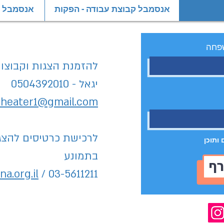
אנסמבל קבוצת עבודה - הפקות
אנסמבל קב
פחה
להזמנת הצגות וקבוצות
יגאל - 0504392010
theater1@gmail.com
לרכישת כרטיסים להצג
ותוכן
בתמונע
ף
a.org.il
/ 03-5611211