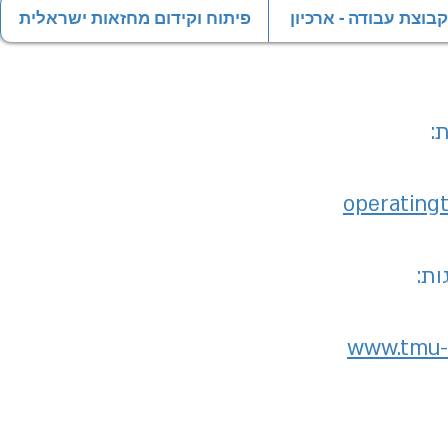
וצת עבודה - ארכיון
פיתוח וקידום מחזאות ישראלית
:
operating
ות:
www.tmu-n