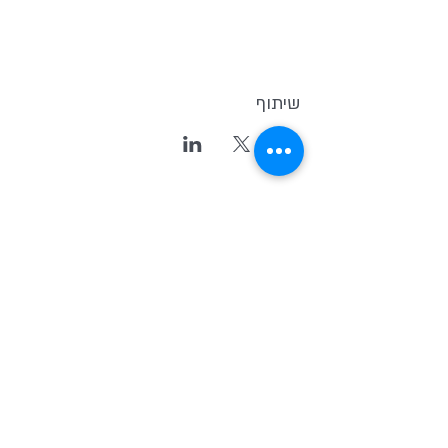
שיתוף
Kvutsat Avoda
(Work Group)
Home for indipendent theater and
new original Israeli Drama