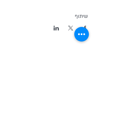
שיתוף
Kvutsat Avoda
(Work Group)
Home for indipendent theater and
new original Israeli Drama