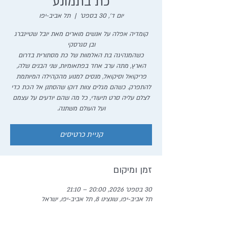
כת בתמונע
יום ד׳, 30 בספט׳
  |  
תל אביב-יפו
קומדיה אפלה על אנשים מוארים מאת יובל שטיינברג
כשהמנהיגה בת האלמוות של כת מסתורית בדרום
הארץ, מתה ערב אחד בפתאומיות, שני הבנים שלה,
פריקואל וסיקואל, מנסים למנוע מהקהילה המיותמת
להתפרק. כשהם מגלים צוות דוקו שהסתנן אל הכת כדי
לצלם עליה סרט תיעודי, כל מה שהם יודעים על עצמם
ועל העולם משתנה.
קניית כרטיסים
זמן ומיקום
30 בספט׳ 2026, 20:00 – 21:10
תל אביב-יפו, שונצינו 8, תל אביב-יפו, ישראל