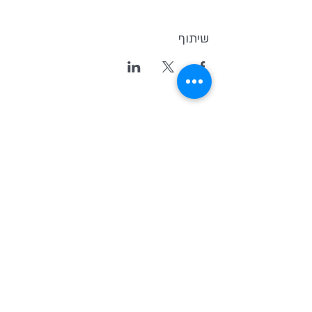
שיתוף
Kvutsat Avoda
(Work Group)
Home for indipendent theater and
new original Israeli Drama