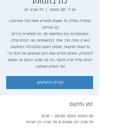
כת בתמונע
יום ד׳, 30 בספט׳
  |  
תל אביב-יפו
קומדיה אפלה על אנשים מוארים מאת יובל שטיינברג
כשהמנהיגה בת האלמוות של כת מסתורית בדרום
הארץ, מתה ערב אחד בפתאומיות, שני הבנים שלה,
פריקואל וסיקואל, מנסים למנוע מהקהילה המיותמת
להתפרק. כשהם מגלים צוות דוקו שהסתנן אל הכת כדי
לצלם עליה סרט תיעודי, כל מה שהם יודעים על עצמם
ועל העולם משתנה.
קניית כרטיסים
זמן ומיקום
30 בספט׳ 2026, 20:00 – 21:10
תל אביב-יפו, שונצינו 8, תל אביב-יפו, ישראל