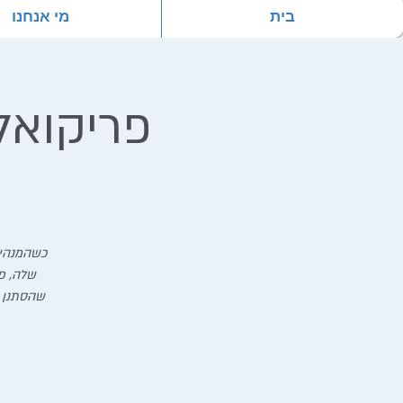
בית
מי אנחנו
פריקואל
כשהמנהיג
שלה, פ
שהסתנן א