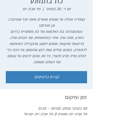
כת בתמונע
יום ד׳, 30 בספט׳
  |  
תל אביב-יפו
קומדיה אפלה על אנשים מוארים מאת יובל שטיינברג
כשהמנהיגה בת האלמוות של כת מסתורית בדרום
הארץ, מתה ערב אחד בפתאומיות, שני הבנים שלה,
פריקואל וסיקואל, מנסים למנוע מהקהילה המיותמת
להתפרק. כשהם מגלים צוות דוקו שהסתנן אל הכת כדי
לצלם עליה סרט תיעודי, כל מה שהם יודעים על עצמם
ועל העולם משתנה.
קניית כרטיסים
זמן ומיקום
30 בספט׳ 2026, 20:00 – 21:10
תל אביב-יפו, שונצינו 8, תל אביב-יפו, ישראל