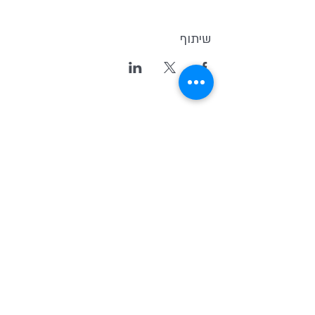
שיתוף
Kvutsat Avoda
(Work Group)
Home for indipendent theater and
new original Israeli Drama