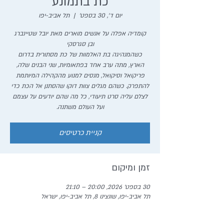
כת בתמונע
יום ד׳, 30 בספט׳
  |  
תל אביב-יפו
קומדיה אפלה על אנשים מוארים מאת יובל שטיינברג
כשהמנהיגה בת האלמוות של כת מסתורית בדרום
הארץ, מתה ערב אחד בפתאומיות, שני הבנים שלה,
פריקואל וסיקואל, מנסים למנוע מהקהילה המיותמת
להתפרק. כשהם מגלים צוות דוקו שהסתנן אל הכת כדי
לצלם עליה סרט תיעודי, כל מה שהם יודעים על עצמם
ועל העולם משתנה.
קניית כרטיסים
זמן ומיקום
30 בספט׳ 2026, 20:00 – 21:10
תל אביב-יפו, שונצינו 8, תל אביב-יפו, ישראל