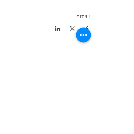
שיתוף
Kvutsat Avoda
(Work Group)
Home for indipendent theater and
new original Israeli Drama