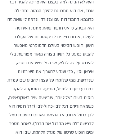
והיא לא הבינה למה בעצם היא צריכה להגיד דבר 
אחד, אם היא מתכוונת להיפך הגמור. נתתי לה 
כדוגמא התמודדות עם צנזורה, ונדמה לי שאת זה 
היא הבינה, כי אני חושד שאת מתנת האירוניה 
לעולם, אנחנו חייבים לדיקטטורות של העולם 
הישן. חופש הביטוי בעולם הדמוקרטי מאפשר 
להביע כמעט כל רעיון בצורה מאוד מפורשת בלי 
להיכנס על זה לכלא, אז מזל שיש את רוסיה, 
איראן וסין , כדי שנדע להעריך את היצירתיות 
שנדרשת, ממי שלוקח על עצמו להביע שם עמדה. 
בשבוע שעבר למשל, הופיעה במוסקבה להקה 
רוסית בשם "אליזיום", שביצעה שיר באוקראינית, 
כשמאחוריהם דגל לבן-כחול-לבן (דגל רוסיה הוא 
לבן כחול אדום, אז הוצאת האדום נחשבת סמל 
לדרישה "להוציא מהדגל את הדם"). לאחר מספר 
ימים הופיע סרטון של מנהל הלהקה, שבו הוא 