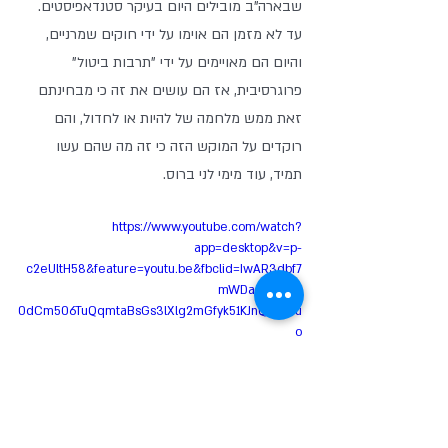
שבארה"ב מובילים היום בעיקר סטנדאפיסטים. 
עד לא מזמן הם אוימו על ידי חוקים שמרניים, 
והיום הם מאויימים על ידי "תרבות ביטול" 
פרוגרסיבית, אז הם עושים את זה כי מבחינתם 
זאת ממש מלחמה של להיות או לחדול, והם 
רוקדים על המוקש הזה כי זה מה שהם עשו 
תמיד, עוד מימי לני ברוס. 
https://www.youtube.com/watch?
app=desktop&v=p-
c2eUltH58&feature=youtu.be&fbclid=IwAR3dbf7
mWDaQzmHg-
0dCm506TuQqmtaBsGs3lXlg2mGfyk51KJnQLocJfu
o
"להסביר בדיחות לאידיוטים" ביל 
מאהר על המאבק של קומיקאים 
אמריקאים על חופש הביטוי