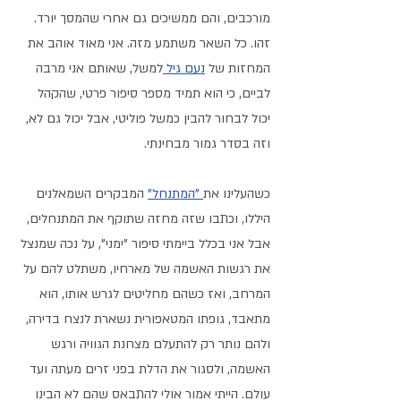
מורכבים, והם ממשיכים גם אחרי שהמסך יורד. 
זהו. כל השאר משתמע מזה. אני מאוד אוהב את 
המחזות של 
נעם גיל 
למשל, שאותם אני מרבה 
לביים, כי הוא תמיד מספר סיפור פרטי, שהקהל 
יכול לבחור להבין כמשל פוליטי, אבל יכול גם לא, 
וזה בסדר גמור מבחינתי.
כשהעלינו את
"המתנחל"
 המבקרים השמאלנים 
היללו, וכתבו שזה מחזה שתוקף את המתנחלים, 
אבל אני בכלל ביימתי סיפור "ימני", על נכה שמנצל 
את רגשות האשמה של מארחיו, משתלט להם על 
המרחב, ואז כשהם מחליטים לגרש אותו, הוא 
מתאבד, גופתו המטאפורית נשארת לנצח בדירה, 
ולהם נותר רק להתעלם מצחנת הגוויה ורגש 
האשמה, ולסגור את הדלת בפני זרים מעתה ועד 
עולם. הייתי אמור אולי להתבאס שהם לא הבינו 