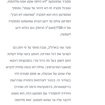
מסביר שההופעה "לא הייתה אקט אנטי-מלחמתי, 
ושבכל מקרה זה לא יחזור על עצמו", ומוסיף 
שהסרטון הזה הוא למקרה "שמישהו לא הבין". 
הסרטון צולם על רקע הבניין שמשמש כמפקדה 
של ה-FSB (השב"כ הרוסי), וגם ככלא ידוע 
לשמצה. 
מצד שני בארה"ב, שבה מותר על פי חוק גם 
לשרוף את דגל המדינה, חופש ביטוי עלול לעלות 
היום לאמן בעל פה גדול מדי, בסנקציות דווקא 
מהאגף הפרוגרסיבי, ומילה לא נכונה עלולה להביא 
עליו שנים של אבטלה, או סתם סטירת לחי 
בשידור חי. בניגוד ליצירתיות הזהירה שנדרשת 
בדיקטטורות, בדמוקרטיה נדמה לנו שהדרך 
היחידה להתמודד עם המוקש הזה, היא פשוט 
לרקוד עליו עד שהוא יתפוצץ. זאת מלחמה 