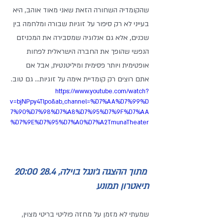
שהקומדיה השחורה הזאת שאני מאוד אוהב, היא 
בעייני לא רק סיפור על זוגיות שבורה ומלחמה בין 
שכנים, אלא גם אנלוגיה שמסבירה את המכניזם 
הנפשי שהופך את החברה הישראלית לפחות 
אופטימית ויותר פסימית ומיליטנטית, אבל אם 
אתם רוצים רק קומדיית אימה על זוגיות... גם טוב. 
https://www.youtube.com/watch?
v=bjNPpy4Tlpo&ab_channel=%D7%AA%D7%99%D
7%90%D7%98%D7%A8%D7%95%D7%9F%D7%AA
%D7%9E%D7%95%D7%A0%D7%A2TmunaTheater
 מתוך ההצגה ג'ונגל בוילה, 28.4 20:00 
תיאטרון תמונע
שמעתי לא מזמן על מחזה פוליטי בריטי מצוין, 