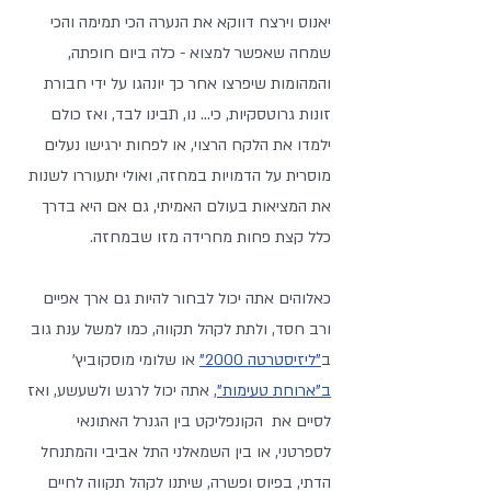
יאנוס וירצח דווקא את הנערה הכי תמימה והכי 
שמחה שאפשר למצוא - כלה ביום חופתה, 
והמהומות שיפרצו אחר כך יונהגו על ידי חבורת 
זונות גרוטסקיות, כי... נו, תבינו לבד, ואז כולם 
ילמדו את הלקח הרצוי, או לפחות ירגישו נעלים 
מוסרית על הדמויות במחזה, ואולי יתעוררו לשנות 
את המציאות בעולם האמיתי, גם אם היא בדרך 
כלל קצת פחות מחרידה מזו שבמחזה.
כאלוהים אתה יכול לבחור להיות גם ארך אפיים 
ורב חסד, ולתת לקהל תקווה, כמו למשל ענת גוב 
ב
"ליזיסטרטה 2000"
 או שלומי מוסקוביץ' 
ב"ארוחת טעימות",
 אתה יכול לרגש ולשעשע, ואז 
לסיים את  הקונפליקט בין הגנרל האתונאי 
לספרטני, או בין השמאלני התל אביבי והמתנחל 
הדתי, בפיוס ופשרה, שיתנו לקהל תקווה לחיים 