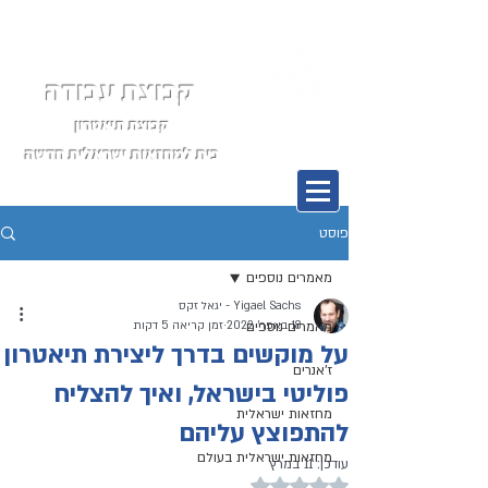
קבוצת עבודה
קבוצת תיאטרון
בית למחזאות ישראלית חדשה
תפריט
פוסט
מאמרים נוספים
Yigael Sachs - יגאל זקס
18 באפר׳ 2022
מאמרים נוספים
זמן קריאה 5 דקות
על מוקשים בדרך ליצירת תיאטרון
ז'אנרים
פוליטי בישראל, ואיך להצליח
מחזאות ישראלית
להתפוצץ עליהם
מחזאות ישראלית בעולם
עודכן:
11 במרץ
דירוג של NaN מתוך 5 כוכבים