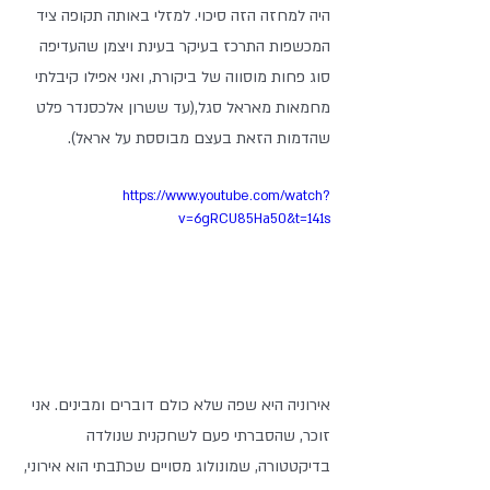
היה למחזה הזה סיכוי. למזלי באותה תקופה ציד 
המכשפות התרכז בעיקר בעינת ויצמן שהעדיפה 
סוג פחות מוסווה של ביקורת, ואני אפילו קיבלתי 
מחמאות מאראל סגל,(עד ששרון אלכסנדר פלט 
שהדמות הזאת בעצם מבוססת על אראל). 
https://www.youtube.com/watch?
v=6gRCU85Ha50&t=141s
אירוניה היא שפה שלא כולם דוברים ומבינים. אני 
זוכר, שהסברתי פעם לשחקנית שנולדה 
בדיקטטורה, שמונולוג מסויים שכתבתי הוא אירוני, 