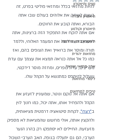
נשים ותיאטרון
להיות מחזאי בכלל ומחזאי פוליטי בפרט, זה 
בעצם לשחק את אלוהים בעולם שבו אתה 
תיאטרון וחברה
הבורא, ואתה קובע את החוקים.
תיאטרון וקולנוע
אם אתה לוקח את התפקיד הזה ברצינות, אתה 
לפעמים רוצה לנצל את המעמד האלוהי, וללמד 
תיאטרון בזמן מלחמה
תורה ומוסר את ברואייך ואת הצופים בהם, ואז 
מחזאות יהודית
כמו כל אל אתה כנראה תמצא את עצמך עם עדת 
אתר מחזאי ישראל
מעריצים, עדת כופרים, ומחזה מוסר דידקטי, 
שעלול להיתפס כמתנשא על הקהל שלו. 
לימודי מחזאות
טיפים למחזאים
אם אתה אל נוקם ונוטר, שמעוניין לזעזע את 
הקהל ולהפחיד אותו, אתה יכול, כמו חנוך לוין 
ב
"רצח"
, לקחת סיטואציה דרמטית מציאותית, 
ולהקצין אותה, אולי מחשש שהמציאות לא מספיק 
מזעזעת. החיילים לא יסתפקו רק בהרג הנער 
הערבי, הם גם יתעללו בגופה. האב הערבי השכול 