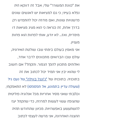
את "כוונת המשורר" שלי, אבל זה דווקא היה 
נפלא בעייני, כי גם למציאות יש לאנשים שונים 
פרשנויות שונות, ואם מחזה יכול להתפרש רק 
בדרך אחת, זה כנראה כי הוא מציג מציאות דו 
מימדית, ואז... לא יודע, אותי לפחות הוא פחות 
מעניין. 
אני מאמין בעולם בימתי שבו שולטת האירוניה, 
עולם שבו הברואים מתכוונים לדבר אחד, 
ואלוהים מתכוון להפך הגמור. והקהל? אם חשוב 
לי שהוא יבין אני תמיד יכול לכתוב את זה 
בתוכניה. בתוכניה של
"ג'ונגל בווילה" 
של נעם גיל 
(שעולה עדיין בתמונע, אל תפספסו) 
לא התאפקתי, 
וכתבתי שאני מסיר אחריות מכל אנלוגיה פוליטית 
שהצופה עשוי לעשות למחזה, כדי שהקהל יעז 
להשתעשע באפשרויות. מכיוון שהחודש תהיה 
ההצגה האחרונה, אני מרשה לעצמי לכתוב 