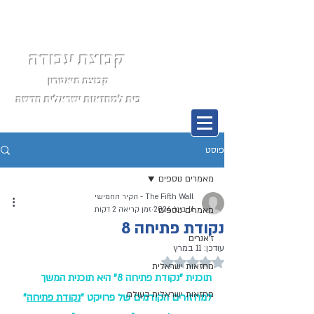
קבוצת עבודה
קבוצת תיאטרון
בית למחזאות ישראלית חדשה
תפריט
פוסט
מאמרים נוספים
The Fifth Wall - הקיר החמישי
11 בינו׳ 2024
מאמרים נוספים
זמן קריאה 2 דקות
נקודת פתיחה 8
ז'אנרים
עודכן:
11 במרץ
דירוג של NaN מתוך 5 כוכבים
מחזאות ישראלית
תוכנית "נקודת פתיחה 8" היא תוכנית המשך 
מחזאות ישראלית בעולם
למחזורים הקודמים של פרויקט "
נקודת פתיחה
" 