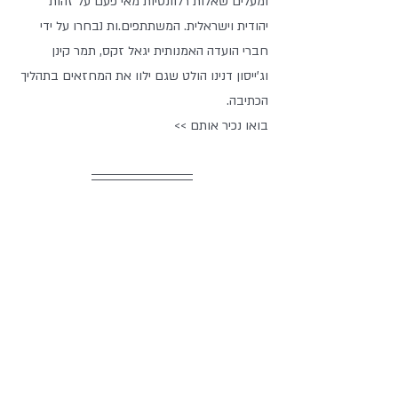
ומעלים שאלות רלוונטיות מאי פעם על זהות 
יהודית וישראלית. המשתתפים.ות נבחרו על ידי 
חברי הועדה האמנותית יגאל זקס, תמר קינן 
וג'ייסון דנינו הולט שגם ילוו את המחזאים בתהליך 
הכתיבה.
בואו נכיר אותם >>