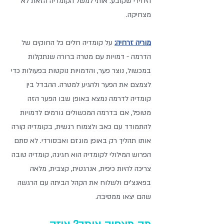
היחידי שקובע. אותי למשל הקומדיה הזאת לא 
מצחיקה.
מוריה זרחיה:
 על קומדיה חלים כל החוקים של 
הדרמה - דמויות עם מטרה ברורה שנתקלות 
במכשול, נוצר פער, והדמויות נוקטות בפעולות כדי 
לצמצם את הפער ולהגיע למטרה. ההבדל בין 
קומדיה לדרמה נמצא באופן שבו הפער הזה 
מטופל, אם בדרמה המכשולים גורמים לדמויות 
להתמודד עם כאב ולצמוח רגשית, בקומדיה קורה 
אותו תהליך רק באופן מוגזם ואבסורדי. לא סתם 
הפרוש המילולי לקומדיה הוא חגיגה, קומדיה טובה 
צריכה להיות כיפית, אנרגטית, קצבית, מלאה 
בפאנצ'ים ולשלוח את הקהל הביתה עם הרגשה 
שהם יצאו ממסיבה.