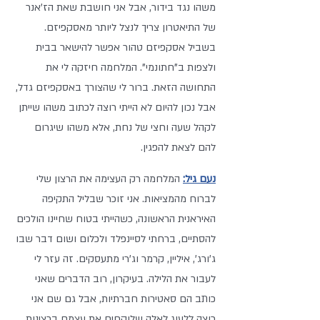
משהו נגד בידור, אבל אני חושבת שאת הז'אנר 
של התיאטרון צריך לנצל ליותר מאסקפיזם. 
בשביל אסקפיזם טהור אפשר להישאר בבית 
ולצפות ב"חתונמי". המלחמה חיזקה לי את 
התחושה הזאת. ברור לי שהצורך באסקפיזם גדל, 
אבל נכון להיום לא הייתי רוצה לכתוב משהו שייתן 
לקהל שעה וחצי של נחת, אלא משהו שיגרום 
להם לצאת להפגין.
נעם גיל:
 המלחמה רק העצימה את הרצון שלי 
לברוח מהמציאות. אני זוכר שבליל התקיפה 
האיראנית הראשונה, כשהייתי בטוח שחיינו הולכים 
להסתיים, ברחתי לסיינפלד ולכלום ושום דבר שבו 
ג'ורג', איליין, קרמר וג'רי מתעסקים. זה עזר לי 
לעבור את הלילה. בעיקרון, רוב הדברים שאני 
כותב הם סאטירות חברתיות, אבל גם שם אני 
רוצה ללעוג לאלה שלוקחים את עצמם ברצינות 