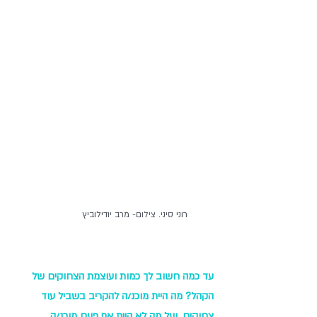
רוני סיני. צילום- מרב יודילוביץ
עד כמה חשוב לך כמות ועוצמת הצחוקים של 
הקהל? מה היית מוכנ/ה להקריב בשביל עוד 
צחוקים, ועל מה לא היית אף פעם מוכנ/ה 