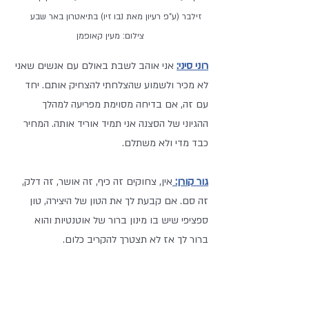
זילבר (ע"פ רעיון מאת נבו זיו) בתיאטרון באר שבע    
צילום: מעין קאופמן
רוני סיני:
 אני אוהב לשבת באולם עם אנשים שאני 
לא מכיר ולשמוע שהצלחתי להצחיק אותם. יחד 
עם זה, אם בדיחה מסוימת מפריעה למהלך 
ההגיוני של הסצנה אני תמיד אוריד אותה. המחיר 
כבד מדי ולא משתלם. 
גור קורן:
אין, צחוקים זה כיף, זה אושר, זה דלק, 
זה סם. אם קבעת לך את הטון של היצירה, טון 
ספציפי שיש בו מינון ברור של אוטנטיות והוא 
ברור לך אז לא תצטרך להקריב כלום.