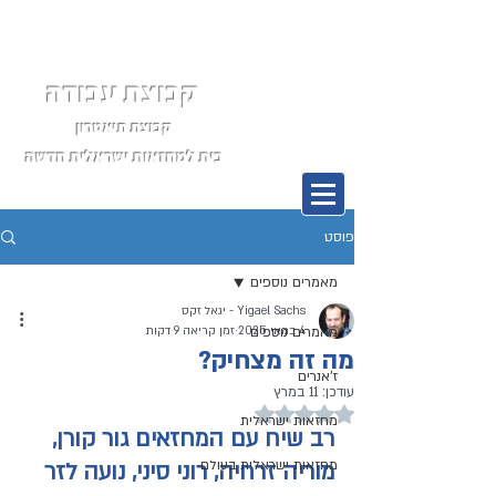
קבוצת עבודה
קבוצת תיאטרון
בית למחזאות ישראלית חדשה
תפריט
פוסט
מאמרים נוספים
Yigael Sachs - יגאל זקס
4 במאי 2025
מאמרים נוספים
זמן קריאה 9 דקות
מה זה מצחיק?
ז'אנרים
עודכן:
11 במרץ
דירוג של NaN מתוך 5 כוכבים
מחזאות ישראלית
רב שיח עם 
המחזאים גור קורן, 
מחזאות ישראלית בעולם
מוריה זרחיה, רוני סיני, נועה לזר 