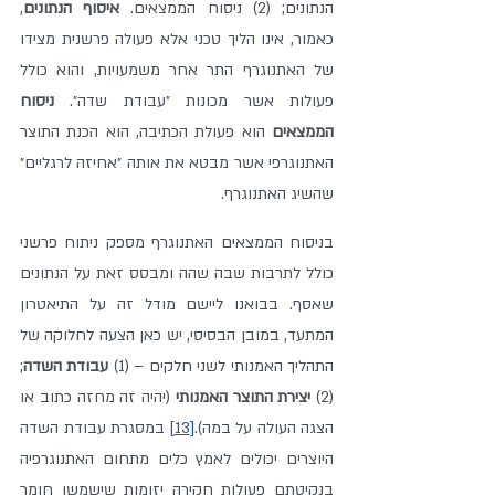
הנתונים; (2) ניסוח הממצאים. 
איסוף הנתונים
, 
כאמור, אינו הליך טכני אלא פעולה פרשנית מצידו 
של האתנוגרף התר אחר משמעויות, והוא כולל 
פעולות אשר מכונות ״עבודת שדה״. 
ניסוח 
הממצאים
 הוא פעולת הכתיבה, הוא הכנת התוצר 
האתנוגרפי אשר מבטא את אותה ״אחיזה לרגליים״ 
שהשיג האתנוגרף. 
בניסוח הממצאים האתנוגרף מספק ניתוח פרשני 
כולל לתרבות שבה שהה ומבסס זאת על הנתונים 
שאסף. בבואנו ליישם מודל זה על התיאטרון 
המתעד, במובן הבסיסי, יש כאן הצעה לחלוקה של 
התהליך האמנותי לשני חלקים – (1) 
עבודת השדה
; 
(2) 
יצירת התוצר האמנותי
 (יהיה זה מחזה כתוב או 
הצגה העולה על במה).
[13]
 במסגרת עבודת השדה 
היוצרים יכולים לאמץ כלים מתחום האתנוגרפיה 
בנקיטתם פעולות חקירה יזומות שישמשו חומר 