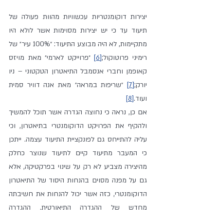
יצירות דוקומנטריות עכשוויות מהוות פעולה של 
תיעוד עד כי יש יצירות מסוימות אשר לולא היו 
מתקיימות, לא היה מבוצע התיעוד: ״100% עיר״ של 
רימיני פרוטוקול;
[6]
 ״פרוייקט לארמי״ מאת מויזס 
קאופמן וחברי אנסמבל התיאטרון הטקטוני – ניו 
יורק;
[7]
 ״שריפות במראה״ מאת אנה דוויר סמית 
ועוד.
[8]
אם כן, נראה כי נחוצה הגדרה אשר תוכל להמשיך 
ולהקיף את הפרויקט הדוקומנטרי בתיאטרון, וכי 
עליה להתייחס גם לפונקציית התיעוד עצמה. ייתכן 
כי המעבר מתיעוד קיים לתיעוד שנוצר כחלק 
מהיצירה מצביע לא רק על שינוי בפרקטיקה, אלא 
גם על מפנה מסוים בהנחות היסוד של התיאטרון 
הדוקומנטרי, כזה אשר יכול להנחות את חשיבתה 
מחדש של ההגדרה התיאורטית. ההגדרה 