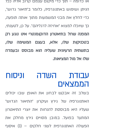
או כדומה – תוך כדי מיקום עצמם קרוב אליה ככל 
הניתן ושימוש באתנוגרפיה, כלומר ב״תיאור גדוש״, 
כדי לחלץ את מבני המשמעות מתוך אותה תופעה, 
כך שיוכלו למצוא ״אחיזה לרגליהם״. על כן, לטענתי, 
המפנה שחל בתיאטרון הדוקומנטרי אינו נוגע רק 
בטכניקות שלו, אלא, בעצם המשימה שלו, 
בתשתית הרעיונית שעליה הוא מבוסס ובעמדה 
שלו אל מול המציאות.
עבודת השדה וניסוח 
הממצאים
בשלב זה אבקש לבחון את האופן שבו יכולים 
האתנוגרפיה של גירץ ועיקרון ״התיאור הגדוש״ 
שעליו היא מבוססת להנחות את יוצרי התיאטרון 
המתעד בפועל. במובן מסויים גירץ מחלק את 
הפעולה האתנוגרפית לשני חלקים – (1) איסוף 