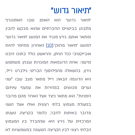
״תיאור גדוש״
״תיאור גדוש״ הוא האופן שבו האתנוגרף 
מתבונן בביטויים החברתיים שהוא מבקש להבין 
ומתאר אותם. גירץ מנגיד את המושג ״תיאור גדוש״ 
למושג ״תיאור מחוק״:
[10]
 האחרון מתיימר להיות 
אובייקטיבי ככל הניתן, והראשון כולל בתוכו היבט 
פרשני. אחת הדוגמאות המוכרות שבהן משתמש 
גירץ, בהשאלה מהפילוסוף הבריטי גילברט רייל, 
היא הדוגמה הבאה: רייל מתאר מצב שבו "שני 
נערים מכווצים במהירות את עפעפי עיניהם 
הימניות". הוא מתאר כיצד אצל האחד מהם מדובר 
בפעולת מצמוץ בלתי רצונית ואילו אצל השני 
מדובר באיתות לחבר, כלומר בקריצה. טענתו 
המרכזית של גירץ היא שההבדל בין המצמוץ 
הבלתי רצוני לבין הקריצה הטעונה במשמעויות לא 