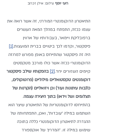
רועי יוסף
 צילום: אילן זכרוב
התיאטרון הדוקומנטרי המודרני, זה אשר רואה את 
עצמו ככזה, התפתח במהלך המאה העשרים 
ברפובליקת ויימאר, בעבודותיו של ארווין 
פיסקטור, וקדמו לכך ביטויים בברית המועצות.
[1]
היה זה פיסקטור שהתייחס באופן מפורש למחזה 
הדוקומנטרי ככזה אשר כולו מורכב מטקסטים 
קיימים השזורים יחד.
[2]
בהפקותיו שילב פיסקטור 
דוקומנטים טקסטואליים מילוליים (פרוטוקולים, 
כתבות עיתונות ועוד) וכן ויזואליים (הקרנות של 
תצלומים ושל וידאו) בתוך היצירה עצמה
. 
בהתייחסו לדוקומנטריות של התיאטרון שיצר הוא 
השתמש במילה ״עובדות״, ואכן, התפתחותה של 
ההגדרה לתיאטרון הדוקומנטרי כללה בתוכה 
שימוש במילה זו. ״המדריך של אוקספורד 