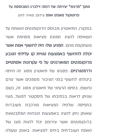
מתוך "תדגימי" יצירתה של דפנה זילברג המבוססת על 
פרוטוקול משפט אונס 
צילום: מאיה לוזון
במקורו, התיאטרון מבוסס הדוקומנטים הושתת על 
השאיפה להציג תמונת מציאות מסוימת אשר 
משתקפת מהם. 
המניע שלו היה לחשוף אמת אשר 
יכולה להיחשף באמצעות טוויית קו עלילתי הנובע 
מדוקומנטים המאורגנים על פי עקרונות אסתטיים 
ודרמטורגיים
. פסגתו של תיאטרון מסוג זה הייתה 
ביכולתו לחשוף בפני הציבור מסמכים אשר טרם 
נחשפו. בסיסו הרעיוני של תיאטרון מסוג זה, כשם 
שניתן לראות בכתיבתו של פיסקטור למשל, מצוי 
בתפיסה שלפיה המציאות מורכבת מעובדות 
שאותן ניתן להציג באמצעות הוכחות המתבטאות 
בדוקומנטים אשר צירופם יכול להוות מצג של 
האמת העובדתית ביחס למציאות. באופן שעולה 