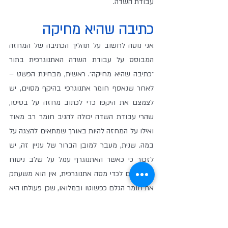
עבודת השדה.
כתיבה שהיא מחיקה
אני נוטה לחשוב על תהליך הכתיבה של המחזה 
המבוסס על עבודת השדה האתנוגרפית בתור 
״כתיבה שהיא מחיקה״. ראשית, מבחינת הפשט – 
לאחר שנאסף חומר אתנוגרפי בהיקף מסוים, יש 
לצמצם את היקפו כדי לכתוב מחזה על בסיסו, 
שהרי עבודת השדה יכולה להניב חומר רב מאוד 
ואילו על המחזה להיות באורך שמתאים להצגה על 
במה. שנית, מעבר למובן הברור של עניין זה, יש 
לזכור כי כאשר האתנוגרף עמל על שלב ניסוח 
הממצאים לכדי מסה אתנוגרפית, אין הוא משעתק 
את חומר הגלם כפשוטו ובמלואו, שכן פעולתו היא 
חילוץ מבני משמעות וניתוח פרשני של הבסיס 
שעליו תתאפשר אותה ״אחיזה לרגליים״. שלב 