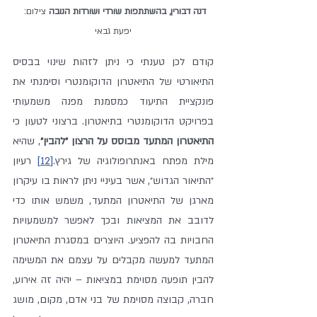
דנה דבורין, בהשתתפות שורדי ושורדות הנובה 
צילום: 
יפעת גבאי
קודם לכן טענתי כי ניתן לזהות שינוי בבסיס 
התיאורטי של התיאטרון הדוקומנטרי וסימנתי את 
פונקציית התיעוד כמסמנת מפנה משמעותי 
בפרויקט הדוקומנטרי בתיאטרון. ברצוני לטעון כי 
התיאטרון המתעד מבוסס על הרצון ״להבין״
, שהיא 
מילת מפתח באנתרופולוגיה של גירץ.
[12]
 רעיון 
״התיאור הגדוש״, אשר בעיניי ניתן לראות בו עיקרון 
מארגן של התיאטרון המתעד, משמש אותו כדי 
לדובב את המציאות ובכך לאפשר למשמעויות 
החבויות בה להפציע. היוצרים במסגרת התיאטרון 
המתעד למעשה מקבלים על עצמם את המשימה 
להבין תופעה מסוימת במציאות – יהיה זה אירוע, 
חברה, קבוצה מסוימת של בני אדם, מקום, מושג 