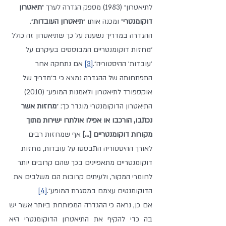
לתיאטרון״ (1983) מספק הגדרה לערך ״
תיאטרון 
דוקומנטרי
״ ומכנה אותו ״
תיאטרון העובדות
״. 
ההגדרה במדריך נשענת על כך שתיאטרון זה כולל 
״מחזות דוקומנטריים המבוססים בעיקרם על 
׳עובדות׳ ההיסטוריה״.
[3]
 אם נתחקה אחר 
התפתחותה של ההגדרה נמצא כי ב״מדריך של 
אוקספורד לתיאטרון ולאמנות המופע״ (2010) 
התיאטרון הדוקומנטרי מוגדר כך: ״
מחזות אשר 
נכתבו, הורכבו או אפילו אולתרו ישירות מתוך 
מקורות דוקומנטריים [...] 
אף שמחזות רבים 
לאורך ההיסטוריה התבססו על עובדות, מחזות 
דוקומנטריים מתאפיינים בכך שהם קרובים יותר 
לחומרי המקור, ולעיתים קרובות הם משלבים את 
הדוקומנטים עצמם במסגרת המופע״.
[4]
אם כן, נראה כי ההגדרה המפותחת ביותר אשר יש 
בה כדי להקיף את התיאטרון הדוקומנטרי היא 