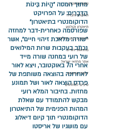
מתוך המסה ״הֱיוֹת בֵּינוֹת 
נשים ותיאטרון
הַדְּבָרִים: על הפרויקט 
תיאטרון וחברה
הדוקומנטרי בתיאטרון״ 
תיאטרון וקולנוע
שפורסמה כאחרית-דבר למחזה 
״שורה: מלאכת זיהוי חיים״, אשר 
תיאטרון בזמן מלחמה
נכתב בעקבות שרות המילואים 
מחזאות יהודית
של רועי במחנה שורה מייד 
אתר מחזאי ישראל
אחרי ה7 באוקטובר, ויצא לאור 
לאחרונה בהוצאה משותפת של 
לימודי מחזאות
פרדס הוצאה לאור ושל תמונע 
טיפים למחזאים
מחזות. בחיבור המלא רועי 
מבקש להתמודד עם שאלת 
המהות הפנימית של התיאטרון 
הדוקומנטרי תוך קיום דיאלוג 
עם מושגיו של אריסטו 