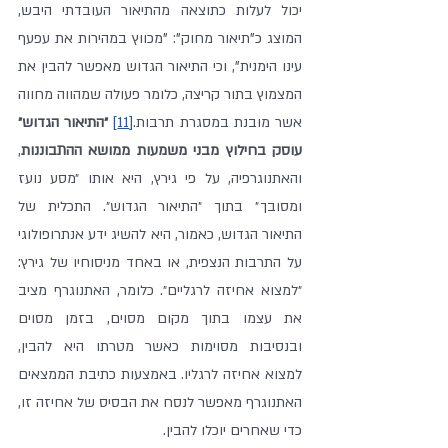
יכול לעלות כתוצאה מהתיאור העובדתי היבש, 
המוצג כ"תיאור מחוק": "מכווץ במהירות את עפעף 
עינו הימנית", וכי התיאור הגדוש מאפשר להבין את 
המצמוץ בתור קריצה, כלומר פעולה שמהווה מחווה 
אשר מובנת במסגרת תרבות.
[11]
״התיאור הגדוש״ 
עוסק בחילוץ מבני משמעות ממושא ההתבוננות
, 
והאתנוגרפיה, על פי גירץ, היא אותו ״מסע נועז 
ומסובך״ בתוך ״התיאור הגדוש״. התכלית של 
התיאור הגדוש, כאמור, היא להשיג ידע אנתרופולוגי 
על התרבות הנצפית, או באחד מניסוחיו של גירץ: 
״למצוא אחיזה לרגליים״. כלומר, האתנוגרף מציב 
את עצמו בתוך מקום מסוים, בזמן מסוים 
ובנסיבות מסוימות כאשר מטרתו היא להבין, 
למצוא אחיזה לרגליו. באמצעות כתיבת הממצאים 
האתנוגרף מאפשר לנסח את הבסיס של אחיזה זו, 
כדי שאחרים יוכלו להבין.