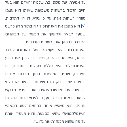
על אמירתו של מקס ובר, שלפיה ״האדם הוא בעל 
חיים הלכוד ברשתות משמעות שאותן הוא עצמו 
טווה.״ רשתות אלה, על פי גירץ, הן הן התרבות.
[9]
 הוא מסמן את האנתרופולוגיה בתור מדע פרשני 
שנועד לבאר ולחשוף את הפשר של הביטויים 
החברתיים מהן אותן רשתות מורכבות.
האתנוגרפיה היא פעולתם של האנתרופולוגים. 
כלומר, היא מה שהם עושים כדי לכונן את הידע 
האנתרופולוגי. היא כוללת פעולות שונות: עריכת 
תצפיות, שהייה ממושכת בתוך תרבות אחרת 
וכתיבת יומן שדה, קיום שיחות רשמיות או בלתי 
רשמיות עם אינפורמאנטים ועוד. גירץ מבקש 
לראות באתנוגרפיה מֵעֵבֶר לפרוצדורות להשגת 
נתונים. הוא מאפיין אותה בהתאם לסוג המאמץ 
האינטלקטואלי שהיא מבצעת והוא מעמיד אותה 
על מה שהוא מכנה ״תיאור גדוש״.