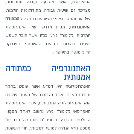
התיאורטית, אשר מטבעה עודנה מתפתחת, 
מצריכה גם שיטות עבודה, מתודולוגיות הולמות, 
שינבעו ממנה. ברצוני להציע את רוחה של 
המתודה 
האתנוגרפית
, מבית מדרשו של האנתרופולוג 
התרבותי קליפורד גירץ, ככזו אשר תוכל לשמש 
יוצרים ויוצרות בבואם להשתתף בפרויקט 
הדוקומנטרי בתיאטרון.
האתנוגרפיה כמתודה 
אמנותית
האנתרופולוגיה היא המדע אשר עוסק בחקר 
תרבות האדם. אחד הזרמים של האנתרופולוגיה 
הוא האנתרופולוגיה התרבותית, אשר האנתרופולוג 
האמריקאי קליפורד גירץ נחשב לאחד מִסַּמָּנָיו 
הבולטים. בקובץ חיבוריו ״פרשנות של תרבויות״ 
מספק גירץ הגדרה למושג ״תרבות״, תוך הישענות 