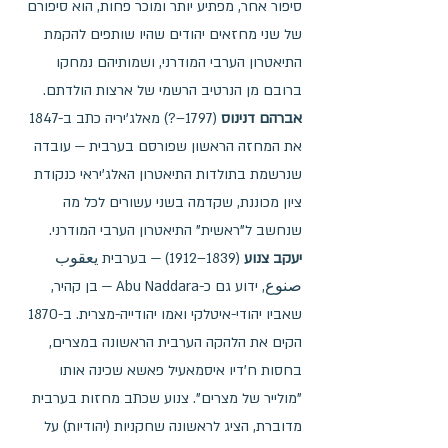
סיפור אחר, מפתיע יותר ומוכר פחות, הוא סיפורם 
של שני מחזאים יהודים שהיו שותפים להקמת 
התיאטרון הערבי המודרני, ושמותיהם נמחקו 
ברובם מן הנרטיב הרשמי של ארצות הולדתם.
אברהם דנינוס
 (1797–?) מאלג'יריה כתב ב-1847 
את המחזה הראשון שפורסם בערבית — עובדה 
שנרשמת בתולדות התיאטרון האלג'יראי כנקודת 
ציון מכוננת, שקדמה בשני עשורים לכל מה 
שנחשב ל"ראשית" התיאטרון הערבי המודרני.
יעקב צנוע
 (1839–1912) — בערבית يعقوب 
صنوع, ידוע גם כ-Abu Naddara — בן קהיר, 
שאביו יהודי-איטלקי ואמו יהודייה-מצרית. ב-1870 
הקים את הלהקה הערבית הראשונה במצרים, 
בחסות ח'דיו איסמאעיל פאשא שכינה אותו 
"מולייר של מצרים". צנוע שכתב מחזות בערבית 
מדוברת, הציג לראשונה שחקניות (יהודיות) על 