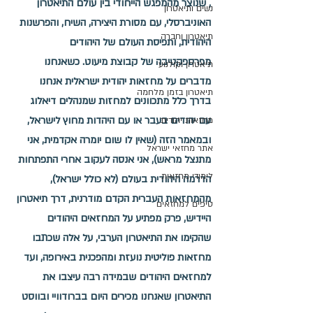
, שנוצר מהמפגש הייחודי בין עולם התיאטרון 
נשים ותיאטרון
האוניברסלי, עם מסורת היצירה, השיח, והפרשנות 
תיאטרון וחברה
היהודית, ותפיסת העולם של היהודים 
מפרספקטיבה של קבוצת מיעוט. כשאנחנו 
תיאטרון וקולנוע
מדברים על מחזאות יהודית ישראלית אנחנו 
תיאטרון בזמן מלחמה
בדרך כלל מתכוונים למחזות שמנהלים דיאלוג 
עם יהודים בעבר או עם היהדות מחוץ לישראל, 
מחזאות יהודית
ובמאמר הזה (שאין לו שום יומרה אקדמית, אני 
אתר מחזאי ישראל
מתנצל מראש), 
אני אנסה לעקוב אחרי התפתחות 
לימודי מחזאות
הדרמה היהודית בעולם (לא כולל ישראל), 
מהמחזאות העברית הקדם מודרנית, דרך תיאטרון 
טיפים למחזאים
היידיש, פרק מפתיע על המחזאים היהודים 
שהקימו את התיאטרון הערבי, על אלה שכתבו 
מחזאות פוליטית נועזת ומהפכנית באירופה, ועד 
למחזאים היהודים שבמידה רבה עיצבו את 
התיאטרון שאנחנו מכירים היום בברודוויי ובווסט 