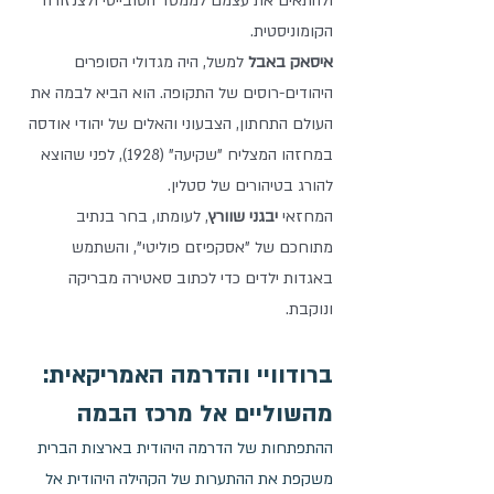
ולהתאים את עצמם לממסד הסובייטי ולצנזורה 
הקומוניסטית.
איסאק באבל
 למשל, היה מגדולי הסופרים 
היהודים-רוסים של התקופה. הוא הביא לבמה את 
העולם התחתון, הצבעוני והאלים של יהודי אודסה 
במחזהו המצליח "שקיעה" (1928), לפני שהוצא 
להורג בטיהורים של סטלין. 
המחזאי 
יבגני שוורץ
, לעומתו, בחר בנתיב 
מתוחכם של "אסקפיזם פוליטי", והשתמש 
באגדות ילדים כדי לכתוב סאטירה מבריקה 
ונוקבת.
ברודוויי והדרמה האמריקאית: 
מהשוליים אל מרכז הבמה
ההתפתחות של הדרמה היהודית בארצות הברית 
משקפת את ההתערות של הקהילה היהודית אל 