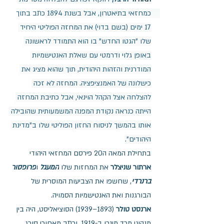
כמחזאי בתיאטרון, אבל בשנת 1894 כתב בתוך 
17 ימים (בשם בדוי) את המחזה הפוליטי היחיד 
שלו "הגטו החדש" בו הוא התמודד לראשונה 
באופן גלוי ודרמטי עם שאלת האנטישמיות 
המודרנית והזהות היהודית, תוך שהוא מציג את 
כישלונה של האמנציפציה. המחזה לא זכה 
להצלחה אצל הקהל הוינאי, אבל כתיבת המחזה 
הייתה כנראה נקודת המפנה המשמעותית שהובילה 
אותו בהמשך לניסוח החזון הפוליטי שלו ב"מדינת 
היהודים".
בתחילת המאה ה20 פירסם המחזאי היהודי 
ארתור שניצלר
 את המחזות שלו 
המעגל
 ו
פרופסור 
ברנרדי
, שחשפו את הצביעות המוסרית של 
הבורגנות ואת האנטישמיות הסמויה.
ארנסט טולר
 (1893–1939) הסוציאליסט, היה בין 
מנהיגי מרד מינכן ב-1919, וכתב מאחורי סורג 