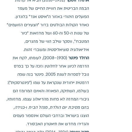
ארנולד ווסקר
 (1932–2016) הביא אל קדמת 
הבמה הבריטית את חוויית החיים של מעמד 
הפועלים היהודי באזור ה"איסט אנד" בלונדון. 
כאחד הקולות הבולטים בדור "הצעירים הזועמים" 
של שנות ה-50 וה-60 ושל מחזאות "כיור 
המטבח", ווסקר שילב הווי של מהגרים, 
אידיאולוגיה סוציאליסטית ומשברי זהות. 
הרולד פינטר
 (1930–2008), לעומתו, לקח את 
הדרמה לכיוון אחר לחלוטין וזכה על כך בפרס 
נובל לספרות לשנת 2005. פינטר בנה שפה 
דרמטית ייחודית שנקראת על שמו ("פינטרסקית"): 
בעולמו, השתיקה, הפאוזה והאיום המרומז הם 
גיבורי המחזה לא פחות מהדיאלוג עצמו. מחזותיו, 
בהם 
מסיבת יום הולדת
, 
מנהל הבית
 ו-
בגידה
, 
הוצגו בישראל וברחבי העולם אינספור פעמים 
והגדירו מחדש את תיאטרון האבסורד.