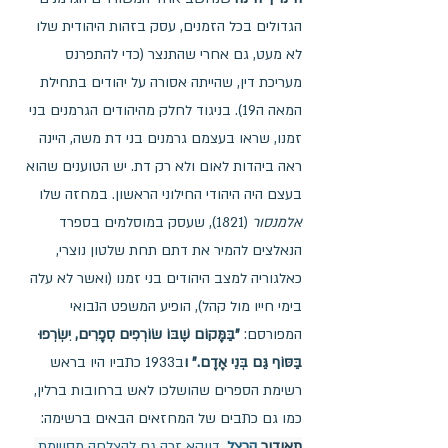
הגדולים בכל הזמנים, עסק בזהות היהודית שלו 
לא מעט, גם אחרי שהתנצר (כדי להתפרנס 
מעריכת דין, שהייתה אסורה על יהודים בתחילת 
המאה ה19). בניגוד לחלק מהיהודים הגרמנים בני 
זמנו, שראו בעצמם גרמנים בני דת משה, היינה 
ראה ביהדות לאום ולא רק דת. יש הטוענים שהוא 
בעצם היה היהודי החילוני הראשון. במחזה שלו 
אלמנסור
 (1821), שעסק במוסלמים בספרד 
הנאלצים להמיר את דתם תחת שלטון נוצרי, 
כאלגוריה למצב היהודים בני זמנו (ואשר לא עלה 
בימי חייו מול קהל), הופיע המשפט הנבואי 
המפורסם: 
"בַּמָּקוֹם שֶׁבּוֹ שׂוֹרְפִים סְפָרִים, יִשְׂרְפוּ 
בַּסּוֹף גַּם בְּנֵי אָדָם." ו
ב1933 כתביו היו בראש 
רשימת הספרים שהושלכו לאש ברחובות ברלין, 
כמו גם כתבים של המחזאים הבאים ברשימה:
תאודור
 הרצל,
 דווקא זכה גם להצלחה מסויימת 