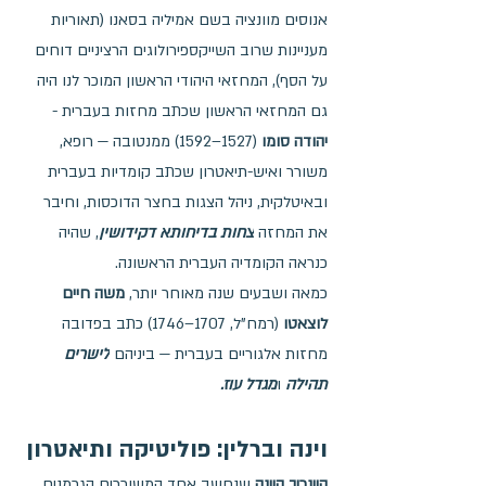
אנוסים מוונציה בשם אמיליה בסאנו (תאוריות 
מעניינות שרוב השייקספירולוגים הרציניים דוחים 
על הסף), המחזאי היהודי הראשון המוכר לנו היה 
גם המחזאי הראשון שכתב מחזות בעברית - 
יהודה סומו
 (1527–1592) ממנטובה — רופא, 
משורר ואיש-תיאטרון שכתב קומדיות בעברית 
ובאיטלקית, ניהל הצגות בחצר הדוכסות, וחיבר 
את המחזה 
צחות בדיחותא דקידושין
, שהיה 
כנראה הקומדיה העברית הראשונה.
כמאה ושבעים שנה מאוחר יותר, 
משה חיים 
לוצאטו
 (רמח"ל, 1707–1746) כתב בפדובה 
מחזות אלגוריים בעברית — ביניהם 
לישרים 
תהילה
 ו
מגדל עוז. 
וינה וברלין: פוליטיקה ותיאטרון
היינריך היינה
 שנחשב אחד המשוררים הגרמנים 