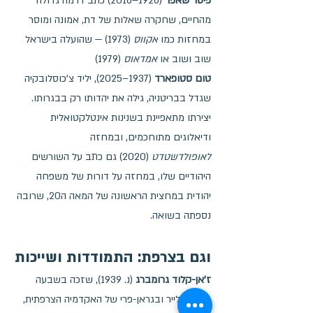
פיטר שאפר
 (1926–2016) כתב דרמה גדולה 
מהחיים, שחקרה שאלות של דת, אמונה ומוסר 
במחזות כמו 
אקווס
 (1973) — שהועלה בישראל 
שוב ושוב או 
אמדאוס
 (1979) 
טום סטופארד
 (1937–2025), יליד צ'כוסלובקיה 
שגדל בבריטניה, גילה את יהדותו רק בבגרותו. 
יצירתו מתאפיינת בשנינות אינטלקטואלית 
ודיאלוגים מתוחכמים, ובמחזה 
לאופולדשטדט
 (2020) גם כתב על השורשים 
היהודיים שלו, במחזה על דורות של משפחה 
יהודית במחצית הראשונה של המאה ה20, שרובה 
נספתה בשואה.
וגם בצרפת: התמודדות ושייכות
ז'אן-קלוד גרומברג
 (נ. 1939), שזכה בשבעה 
פרסי מולייר ובגראן-פרי של האקדמיה הצרפתית, 