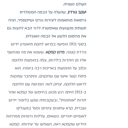
העולם השנייה.
יעקב גורדין
, שהעלה על הבמה הפופולרית 
גרסאות מותאמות ליצירות גורקי ושייקספיר, הניח 
תשתית מקצועית שאיפשרה לדור הבא לחצות גם 
את מחסום הלשון אל הבמה האנגלית.
בסוף 1911 הופיעה בפראג להקת תיאטרון יידיש 
נודדת קטנה. 
פרנץ קפקא
, ששנא את מה שנחשף 
אליו מן היהדות בילדותו, צפה בהופעות הלהקה 
וכתב על ההופעות באריכות רבה ביומניו. הוא 
פיתח קשר אישי עם שחקנים, והתחבר עמוקות 
לראש הלהקה, יצחק לואי. הפגישה עם הלהקה 
ב-1911 הייתה רגע מכונן בחיפוש של קפקא אחר 
יהדות "אותנטית", ובעקבותיה שקע בלימוד יידיש 
ועברית, קרא עיתונים ציוניים ופעל במעגלים 
לאומיים-יהודיים. נושאים, עלילות ודמויות ממחזות 
היידיש שקפקא ראה, השפיעו על יצירותיו. קפקא 