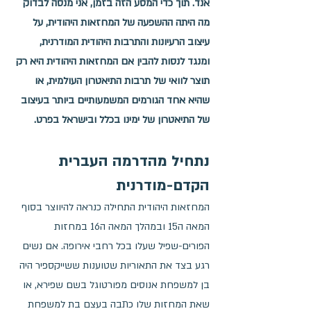
אנד. תוך כדי המסע הזה בזמן, אני 
מנסה לבדוק 
מה היתה ההשפעה של המחזאות היהודית, על 
עיצוב הרעיונות והתרבות היהודית המודרנית, 
ומנגד לנסות להבין אם 
המחזאות היהודית היא רק 
תוצר לוואי של תרבות התיאטרון העולמית, או 
שהיא אחד הגורמים המשמעותיים ביותר בעיצוב 
של התיאטרון של ימינו בכלל ובישראל בפרט
.  
נתחיל מהדרמה העברית 
הקדם-מודרנית
המחזאות היהודית התחילה כנראה להיווצר בסוף 
המאה ה15 ובמהלך המאה ה16 במחזות 
הפורים-שפיל שעלו בכל רחבי אירופה. אם נשים 
רגע בצד את התאוריות שטוענות ששייקספיר היה 
בן למשפחת אנוסים מפורטוגל בשם שפירא, או 
שאת המחזות שלו כתבה בעצם בת למשפחת 