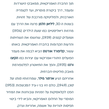
תוך החברה האמריקאית, ממאבקי הישרדות 
ומעמד, דרך ביקורת מוסרית, ועד לקומדיה 
האורבנית, ולפוליטיקה מורכבת של זהויות.
בשנות ה-30, 
ליליאן הלמן
 פרצה את הדרך עם 
מחזות ריאליסטיים כמו 
שעת הילדים
 (1934) 
ו
שועלים קטנים
 (1939), שחשפו את השחיתות 
והדעות הקדומות בחברה האמריקאית. באותו 
עשור, 
קליפורד אודטס
 הביא לבמה את מעמד 
הפועלים היהודי-אמריקאי עם יצירות כמו 
הקיצו 
ורננו
 (1935), והפך את התיאטרון לפלטפורמת 
מאבק פוליטית-חברתית.
אחריהם הגיע 
ארתור מילר
, שמחזותיו 
מותו של 
סוכן
 (1949), כולם היו בני ו-
ציד המכשפות
 (1953) 
הפכו לקלאסיקות על-זמניות שבוחנות את המחיר 
המוסרי של החלום האמריקאי, והביא לידי ביטוי 
תפיסות יהודיות של אשמה, אחריות וצדק.