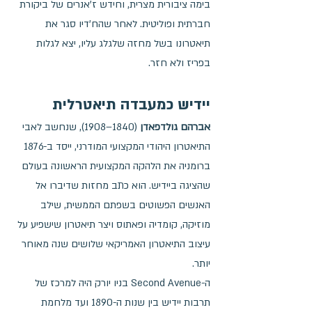
בימה ציבורית מצרית, וחידש ז'אנרים של ביקורת 
חברתית ופוליטית. לאחר שהח'דיו סגר את 
תיאטרונו בשל מחזה שלגלג עליו, יצא לגלות 
בפריז ולא חזר.
יידיש כמעבדה תיאטרלית
אברהם גולדפאדן
 (1840–1908), שנחשב לאבי 
התיאטרון היהודי המקצועי המודרני, ייסד ב-1876 
ברומניה את הלהקה המקצועית הראשונה בעולם 
שהציגה ביידיש. הוא כתב מחזות שדיברו אל 
האנשים הפשוטים בשפתם הממשית, שילב 
מוזיקה, קומדיה ופאתוס ויצר תיאטרון שישפיע על 
עיצוב התיאטרון האמריקאי שלושים שנה מאוחר 
יותר.
ה-Second Avenue בניו יורק היה למרכז של 
תרבות יידיש בין שנות ה-1890 ועד מלחמת 