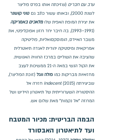
ערב עם חברים
 (שזיכתה אותו בפרס פוליצר 
לשנת 2000), ובאותו עשור כתב גם 
טוני קושנר
את יצירת המופת האפית שלו 
מלאכים באמריקה
(1991–1993), בה חיבר יחד חזון אפוקליפטי, את 
משבר האיידס, הומוסקסואליות, פוליטיקה 
אמריקאית ומיסטיקה יהודית לאגדה תיאטרלית 
שהציבה את השוליים במרכז החוויה האנושית.
את הקול הנשי במאה ה-21 ממשיכות לעצב 
מחזאיות מבריקות כמו 
פולה ווגל
 (זוכת הפוליצר), 
שביצירתה 
Indecent
 (2015) חזרה אל 
ההיסטוריה השערורייתית של תיאטרון היידיש ושל 
המחזה "אל נקמות" מאת שלום אש.
הבמה הבריטית: מכיור המטבח 
ועד לתיאטרון האבסורד