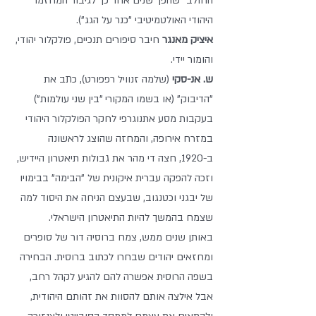
החולב" שהפך שנים אחר כך לגיבור המחזמר 
היהודי האולטמיטיבי "כנר על הגג").
איציק מאנגר
 חיבר סיפורים תנכיים, פולקלור יהודי, 
והומור יידי.
ש. אנ-סקי
 (שלמה זנוויל רפפורט), כתב את 
"הדיבוק" (או בשמו המקורי "בין שני עולמות") 
בעקבות מסע אתנוגרפי לחקר הפולקלור היהודי 
במזרח אירופה, והמחזה שהוצג לראשונה 
ב-1920, חצה די מהר את גבולות תיאטרון היידיש, 
וזכה להפקה עברית איקונית של "הבימה" בבימויו 
של יבגני וכטנגוב, שבעצם הניחה את היסוד למה 
שצמח בהמשך להיות התיאטרון הישראלי.
באותן שנים ממש, צמח ברוסיה דור של סופרים 
ומחזאים יהודים שבחרו לכתוב ברוסית. הבחירה 
בשפה הרוסית אפשרה להם להגיע לקהל רחב, 
אבל אילצה אותם להסוות את זהותם היהודית, 