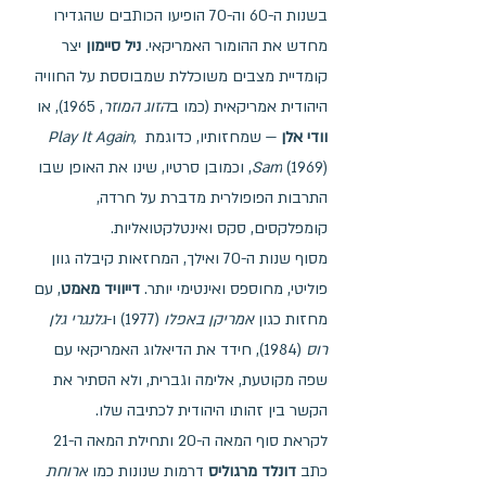
בשנות ה-60 וה-70 הופיעו הכותבים שהגדירו 
מחדש את ההומור האמריקאי. 
ניל סיימון
 יצר 
קומדיית מצבים משוכללת שמבוססת על החוויה 
היהודית אמריקאית (כמו ב
הזוג המוזר
, 1965), או 
וודי אלן
 — שמחזותיו, כדוגמת 
Play It Again, 
Sam
 (1969), וכמובן סרטיו, שינו את האופן שבו 
התרבות הפופולרית מדברת על חרדה, 
קומפלקסים, סקס ואינטלקטואליות.
מסוף שנות ה-70 ואילך, המחזאות קיבלה גוון 
פוליטי, מחוספס ואינטימי יותר. 
דייוויד מאמט
, עם 
מחזות כגון 
אמריקן באפלו
 (1977) ו-
גלנגרי גלן 
רוס
 (1984), חידד את הדיאלוג האמריקאי עם 
שפה מקוטעת, אלימה וגברית, ולא הסתיר את 
הקשר בין זהותו היהודית לכתיבה שלו.
לקראת סוף המאה ה-20 ותחילת המאה ה-21 
כתב 
דונלד מרגוליס
 דרמות שנונות כמו 
ארוחת 