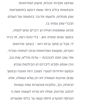
שניפצו תקרות זכוכית, מיעוט המחזאיות 
והבמאיות בולט ביתר שאת דווקא בתיאטראות 
שהן מנהלות, ולטעמי מדובר בהפנמה של העולם 
הגברי שהן צמחו בו. 
מכיוון שאומנות ויצירה הן דברים שיש לטפח, 
במשך שנים טופחו כאן - בלי כוונה רעה, זה ברור 
לי, אבל כן מתוך צרות רואי - בעיקר מחזאים 
ויוצרים, ומעטות המחזאיות שזכו לטיפוח ועידוד. 
אלו שכן הפכו לכוכבות – עדנה מזי"א, ענת גוב, 
גורן אגמון וסביון ליברכט הן הבולטות שבהן 
וכמעט היחידות לצערי. המצב הזה הונצח ובמשך 
שנים ארוכות השאלה לא רק שלא נשאלה, אלא 
הוזנחה, וכך, כותבות מוכשרות שהיו עשויות 
לכתוב מחזות, אפילו לא טרחו לעשות זאת כי 
הכניסה למועדון הייתה קשה עד בלתי אפשרית. 