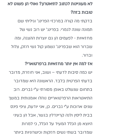
לא מעוניינות לכתוב לתיאטרון? ואולי הן פשוט לא 
טובות בזה? 
בדקתי מה קורה במרכזי הפרינג' וגיליתי שם 
תמונה שונה לגמרי. בפרינג' יש רוב נשי של 
מחזאיות - לפעמים הן גם יוצרות ההצגה, ומה 
שברור הוא שבפרינג' נשמע קול נשי חזק, צלול 
וברור. 
אז למה אין יותר מחזאיות ברפרטוארי?
יש כמה סיבות לדעתי – ושוב, אני חוזרת, מדובר 
בדעתי הפרטית בלבד. הראשונה היא שמדובר 
בתחום שנשלט באופן מסורתי ע"י גברים. רוב 
התיאטראות הרפרטואריים נוהלו אומנותית במשך 
שנים ארוכות ע"י גברים. כן, אני יודעת, ציפי פינס 
בבית ליסין ולנה קריינדלין בגשר, אבל הן בעיני 
היוצא מן הכלל המעיד על הכלל, כי למרות 
שמדובר בשתי נשים חזקות וכישרוניות ביותר 