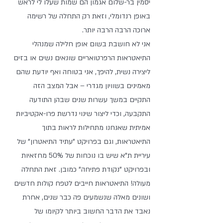
יסמין בר-שלום אגמון הם שמות שעלו לי לראש 
באופן רנדומלי, וזאת רק התחלה של רשימה 
ארוכה הרבה הרבה יותר.
אני לא חושבת בשום אופן חלילה שמנהלי 
התיאטראות הרפרטואריים שונאים נשים או בזים 
ליצירה נשית, להיפך, אני בטוחה ואף יודעת שהם 
מאמינים בשוויון מגדרי – אבל המצב הזה 
התקיים במשך עשרות שנים שבהן התודעה 
התקבעה, וכדי ליצור שינוי נדרשת פרו-אקטיביות 
אמיתית שאנחנו מתחילות לראות בתוך 
התיאטראות, וגם בפרויקט "עתיד התיאטרון" של 
עיריית ת"א שיש בו נוכחות של 50% מחזאיות 
ובפרויקט "נקודת פתיחה" כמובן. זאת התחלה 
מעולה! התיאטראות חייבים לטפח קולות חדשים 
ושונים מאלה שנשמעים פה כבר שנים, אחרת 
נאבד את הדבר החשוב ביותר לקיומו של 