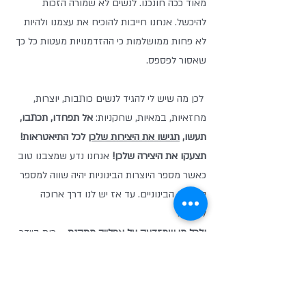
מאוד ככה חונכנו. לנשים לא שמורה הזכות 
להיכשל. אנחנו חייבות להוכיח את עצמנו ולהיות 
לא פחות ממושלמות כי ההזדמנויות מעטות כל כך 
שאסור לפספס.
 לכן מה שיש לי להגיד לנשים כותבות, יוצרות, 
מחזאיות, במאיות, שחקניות: 
אל תפחדו, תכתבו, 
תעשו, 
תגישו את היצירות שלכן
 לכל התיאטראות! 
תצעקו את היצירה שלכן! 
אנחנו נדע שמצבנו טוב 
כאשר מספר היוצרות הבינוניות יהיה שווה למספר 
היוצרים הבינוניים. עד אז יש לנו דרך ארוכה 
לעשות. 
ולכל מי שמזדעק על אפלייה מתקנת – 
רות ביידר 
גינזבורג אמרה: "כששואלים אותי לפעמים כמה 
שופטות צריכות לכהן בבית המשפט עליון כדי 
שאהיה מרוצה ואני עונה 'כשתהיינה תשע שופטות' 