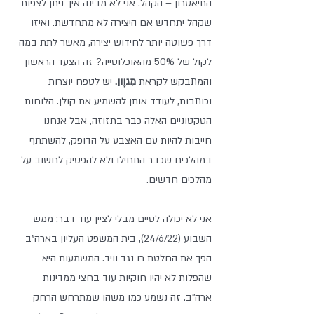
התיאטרון – הקהל. אני לא מבינה איך ניתן לצפות 
שקהל יתחדש אם היצירה לא מתחדשת. ואיזו 
דרך פשוטה יותר לחידוש יצירה, מאשר לתת במה 
לקול של 50% מהאוכלוסייה? זה הצעד הראשון 
והמתבקש לקראת 
מִגוָון.
 יש לטפח יוצרות 
וכותבות, לעודד אותן להשמיע את קולן. הלוחות 
הטקטוניים האלה כבר בתזוזה, אבל אנחנו 
חייבות להיות עם האצבע על הדופק, להשתתף 
במהלכים שכבר התחילו ולא להפסיק לחשוב על 
מהלכים חדשים.
אני לא יכולה לסיים מבלי לציין עוד דבר: ממש 
השבוע (24/6/22), בית המשפט העליון בארה"ב 
הפך את החלטת רו נגד וויד. המשמעות היא 
שהפלות לא יהיו חוקיות עוד בחצי ממדינות 
ארה"ב. זה נשמע כמו משהו שמתרחש הרחק 