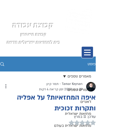
קבוצת עבודה
קבוצת תיאטרון
בית למחזאות ישראלית חדשה
תפריט
פוסט
מאמרים נוספים
Tamar Keynan - תמר קינן
29 ביוני 2022
מאמרים נוספים
זמן קריאה 4 דקות
איפה המחזאיות? על אפליה
ז'אנרים
ותקרות זכוכית
מחזאות ישראלית
עודכן:
11 במרץ
דירוג של NaN מתוך 5 כוכבים
מחזאות ישראלית בעולם