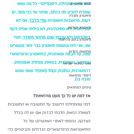
לפני שאני מתחילה, דיסקליימר- כל מה שאני 
נשים ותיאטרון
עומדת להביע פה בכתב, שחור על גבי מסך, הן 
תיאטרון וחברה
דעות, מחשבות והשערות 
שלי בלבד
. אני לא 
תיאטרון וקולנוע
סוציולוגית ולא פסיכולוגית, לא ביליתי אפילו דקה 
באקדמיה ולא 
ערכתי שום מחקר מסודר
. מצד 
תיאטרון בזמן מלחמה
שני, אני חיה ונושמת תיאטרון כבר יותר מעשרים 
מחזאות יהודית
שנה, על הבמה ומאחוריה, בתיאטרון הרפרטוארי 
ובפרינג', כשחקנית, במאית, מנהלת אומנותית, 
אתר מחזאי ישראל
דרמטורגית, כותבת, וקהל (תפקיד שאני ממש 
לימודי מחזאות
טובה בו).
טיפים למחזאים
אז למה יש כל כך מעט מחזאיות?
לפני שהתחלתי לחשוב על התשובה או התשובות 
לשאלה הזאת, הלכתי לבדוק אם יש לה בכלל 
הצדקה. נכנסתי לאתרי האינטרנט של כל 
התיאטראות הרפרטואריים הגדולים והבינוניים כדי 